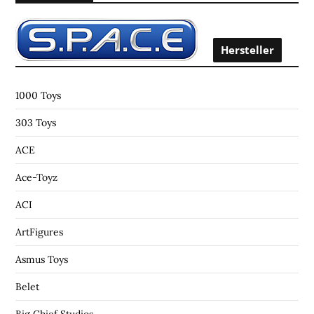
h
f
o
Hersteller
r
:
1000 Toys
303 Toys
ACE
Ace-Toyz
ACI
ArtFigures
Asmus Toys
Belet