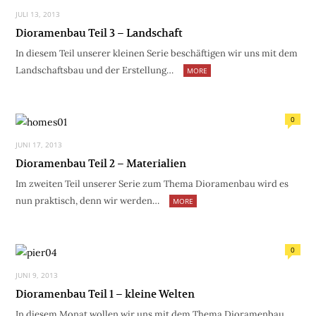
JULI 13, 2013
Dioramenbau Teil 3 – Landschaft
In diesem Teil unserer kleinen Serie beschäftigen wir uns mit dem
Landschaftsbau und der Erstellung…
MORE
0
JUNI 17, 2013
Dioramenbau Teil 2 – Materialien
Im zweiten Teil unserer Serie zum Thema Dioramenbau wird es
nun praktisch, denn wir werden…
MORE
0
JUNI 9, 2013
Dioramenbau Teil 1 – kleine Welten
In diesem Monat wollen wir uns mit dem Thema Dioramenbau