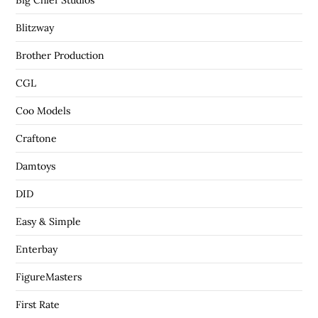
Big Chief Studios
Blitzway
Brother Production
CGL
Coo Models
Craftone
Damtoys
DID
Easy & Simple
Enterbay
FigureMasters
First Rate