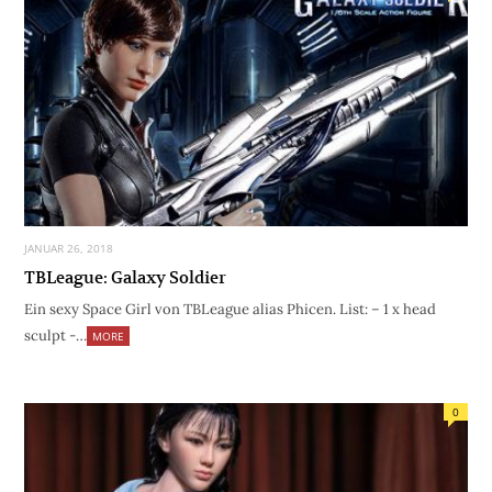
JANUAR 26, 2018
TBLeague: Galaxy Soldier
Ein sexy Space Girl von TBLeague alias Phicen. List: – 1 x head
sculpt -…
MORE
0