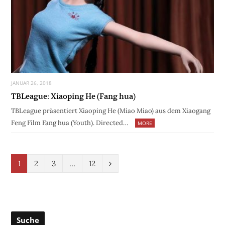
JANUAR 26, 2018
TBLeague: Xiaoping He (Fang hua)
TBLeague präsentiert Xiaoping He (Miao Miao) aus dem Xiaogang
Feng Film Fang hua (Youth). Directed…
MORE
N
1
2
3
…
12
e
x
t
Suche