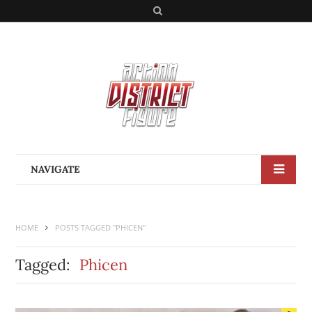
S
e
a
r
c
h
NAVIGATE
HOME
POSTS TAGGED "PHICEN"
Tagged:
Phicen