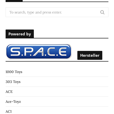
S
e
a
r
Powered by
c
h
f
o
Hersteller
r
:
1000 Toys
303 Toys
ACE
Ace-Toyz
ACI