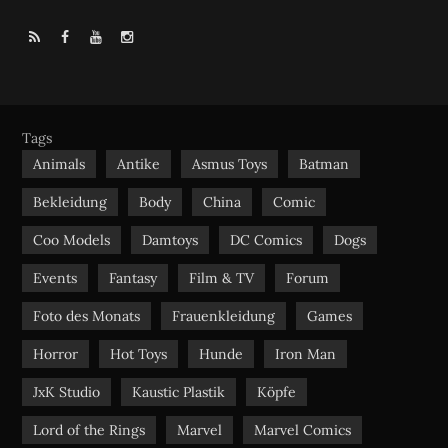
R
F
Y
I
S
a
o
n
S
c
u
s
e
t
t
b
u
a
Tags
o
b
g
Animals
Antike
Asmus Toys
Batman
o
e
r
Bekleidung
Body
China
Comic
k
a
m
Coo Models
Damtoys
DC Comics
Dogs
Events
Fantasy
Film & TV
Forum
Foto des Monats
Frauenkleidung
Games
Horror
Hot Toys
Hunde
Iron Man
JxK Studio
Kaustic Plastik
Köpfe
Lord of the Rings
Marvel
Marvel Comics