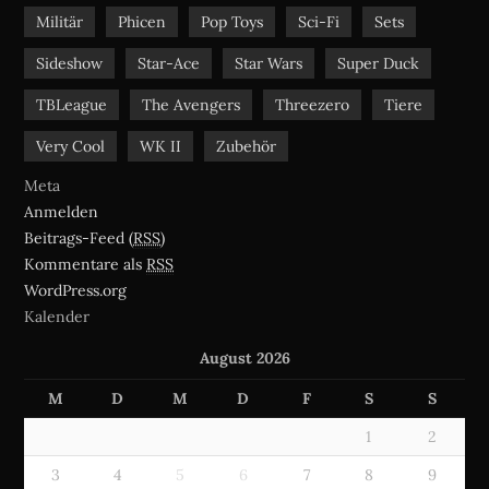
Militär
Phicen
Pop Toys
Sci-Fi
Sets
Sideshow
Star-Ace
Star Wars
Super Duck
TBLeague
The Avengers
Threezero
Tiere
Very Cool
WK II
Zubehör
Meta
Anmelden
Beitrags-Feed (
RSS
)
Kommentare als
RSS
WordPress.org
Kalender
August 2026
M
D
M
D
F
S
S
1
2
3
4
5
6
7
8
9