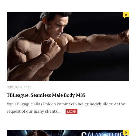
0
FEBRUAR 6, 2018
TBLeague: Seamless Male Body M35
Von TBLeague alias Phicen kommt ein neuer Bodybuilder. At the
request of our many clients,…
MORE
0