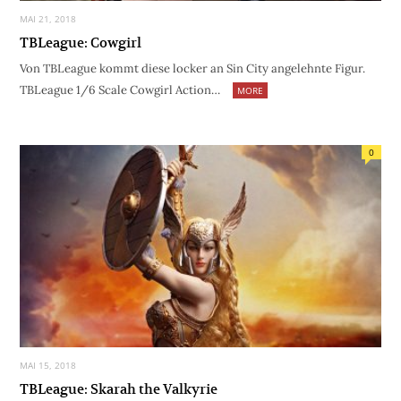
MAI 21, 2018
TBLeague: Cowgirl
Von TBLeague kommt diese locker an Sin City angelehnte Figur.
TBLeague 1/6 Scale Cowgirl Action…
MORE
0
MAI 15, 2018
TBLeague: Skarah the Valkyrie