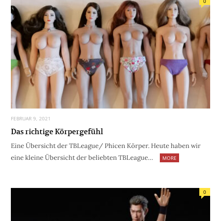
0
FEBRUAR 9, 2021
Das richtige Körpergefühl
Eine Übersicht der TBLeague/ Phicen Körper. Heute haben wir
eine kleine Übersicht der beliebten TBLeague…
MORE
0