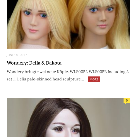
JUNI 18, 2017
Wondery: Delia & Dakota
Wondery bringt zwei neue Köpfe. WLS005A WLS005B Including A
set 1. Delia pale-skinned head sculpture…
MORE
0