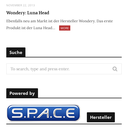
NOVEMBER 22, 2013
Wondery: Luna Head
Ebenfalls neu am Markt ist der Hersteller Wondery. Das erste
Produkt ist der Luna Head…
MORE
Suche
S
e
a
r
Powered by
c
h
f
o
Hersteller
r