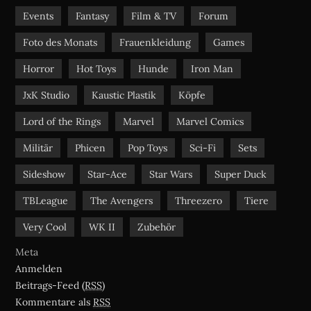
Events
Fantasy
Film & TV
Forum
Foto des Monats
Frauenkleidung
Games
Horror
Hot Toys
Hunde
Iron Man
JxK Studio
Kaustic Plastik
Köpfe
Lord of the Rings
Marvel
Marvel Comics
Militär
Phicen
Pop Toys
Sci-Fi
Sets
Sideshow
Star-Ace
Star Wars
Super Duck
TBLeague
The Avengers
Threezero
Tiere
Very Cool
WK II
Zubehör
Meta
Anmelden
Beitrags-Feed (
RSS
)
Kommentare als
RSS