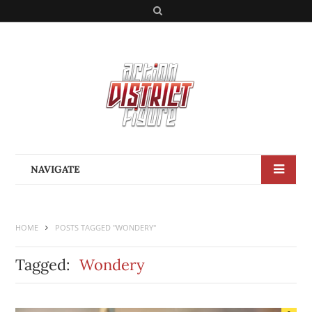
S
e
a
r
c
h
NAVIGATE
HOME
POSTS TAGGED "WONDERY"
Tagged:
Wondery