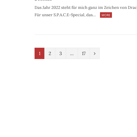
Das Jahr 2022 steht für mich ganz im Zeichen von Drac
Für unser S.P.A.C.E-Special, das…
MORE
N
1
2
3
…
17
e
x
t