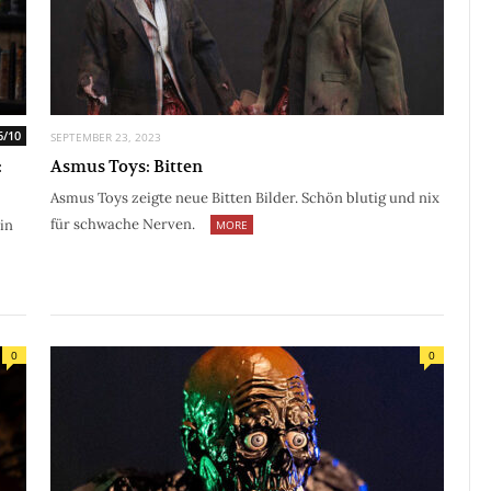
6/10
SEPTEMBER 23, 2023
:
Asmus Toys: Bitten
Asmus Toys zeigte neue Bitten Bilder. Schön blutig und nix
für schwache Nerven.
in
MORE
0
0