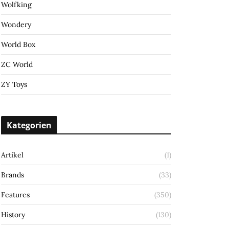
Wolfking
Wondery
World Box
ZC World
ZY Toys
Kategorien
Artikel
(1)
Brands
(33)
Features
(350)
History
(130)