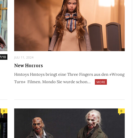
7/10
JULI 11, 2024
New Horrors
Hmtoys Hmtoys bringt eine Three Fingers aus den »Wrong
Turn« Filmen. Mondo Sie wurde schon…
MORE
0
0