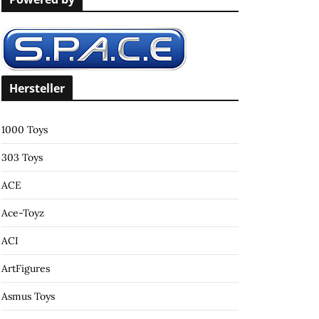
c
h
f
o
r
Hersteller
:
1000 Toys
303 Toys
ACE
Ace-Toyz
ACI
ArtFigures
Asmus Toys