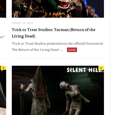
AUGUST 25, 2023
Trick or Treat Studios: Tarman (Return of the
Living Dead)
e.”
Trick or Treat Studios präsentieren die offiziell lizenzierte
The Return of the Living Dead -…
MORE
0
0