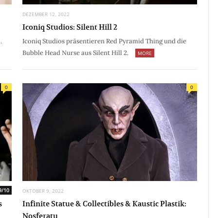
DEZEMBER 12, 2022
Iconiq Studios: Silent Hill 2
.
Iconiq Studios präsentieren Red Pyramid Thing und die
Bubble Head Nurse aus Silent Hill 2.
MORE
0
0
9/10
OKTOBER 9, 2022
s
Infinite Statue & Collectibles & Kaustic Plastik:
Nosferatu