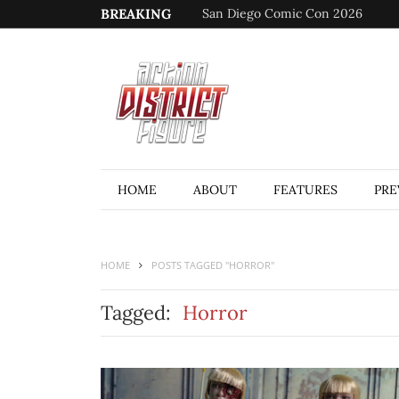
BREAKING
San Diego Comic Con 2026
HOME
ABOUT
FEATURES
PRE
HOME
POSTS TAGGED "HORROR"
Tagged:
Horror