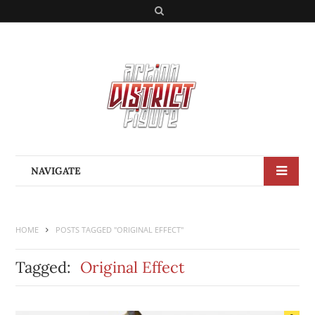
S
e
a
r
c
h
NAVIGATE
HOME
POSTS TAGGED "ORIGINAL EFFECT"
Tagged:
Original Effect