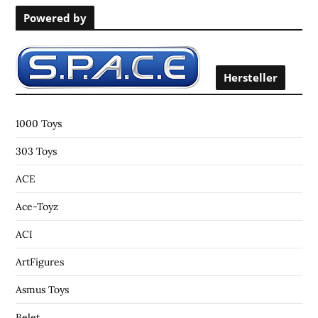
r
Powered by
c
h
f
o
Hersteller
r
:
1000 Toys
303 Toys
ACE
Ace-Toyz
ACI
ArtFigures
Asmus Toys
Belet