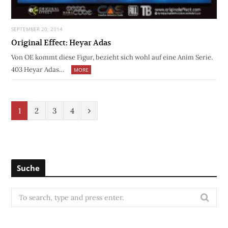
SEPTEMBER 20, 2014
Original Effect: Heyar Adas
Von OE kommt diese Figur, bezieht sich wohl auf eine Anim Serie.
403 Heyar Adas…
MORE
N
1
2
3
4
e
x
t
Suche
S
e
a