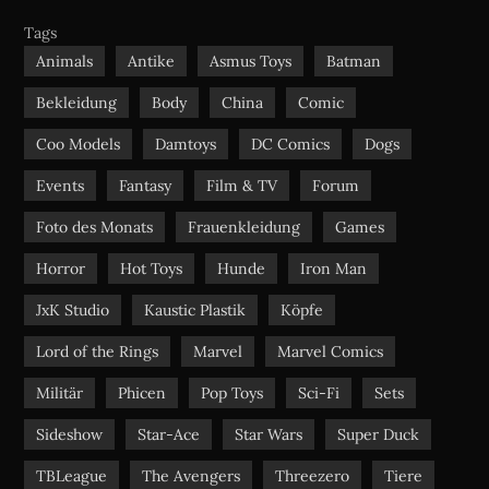
b
u
a
Tags
o
b
g
Animals
Antike
Asmus Toys
Batman
o
e
r
Bekleidung
Body
China
Comic
k
a
m
Coo Models
Damtoys
DC Comics
Dogs
Events
Fantasy
Film & TV
Forum
Foto des Monats
Frauenkleidung
Games
Horror
Hot Toys
Hunde
Iron Man
JxK Studio
Kaustic Plastik
Köpfe
Lord of the Rings
Marvel
Marvel Comics
Militär
Phicen
Pop Toys
Sci-Fi
Sets
Sideshow
Star-Ace
Star Wars
Super Duck
TBLeague
The Avengers
Threezero
Tiere