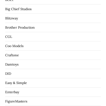
Big Chief Studios
Blitzway
Brother Production
CGL
Coo Models
Craftone
Damtoys
DID
Easy & Simple
Enterbay
FigureMasters