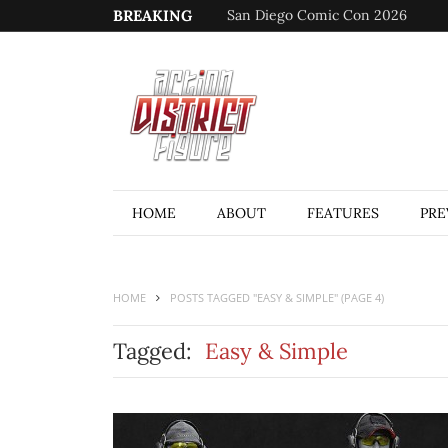
BREAKING
San Diego Comic Con 2026
HOME
ABOUT
FEATURES
PRE
HOME
POSTS TAGGED "EASY & SIMPLE"
(PAGE 4)
Tagged:
Easy & Simple