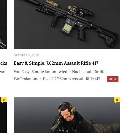
OKTOBER 8, 2015
acks
Easy & Simple: 7.62mm Assault Rifle 417
ear
Von Easy Simple kommt wieder Nachschub für die
Waffenkammer. Das HK 7.62mm Assault Rifle 417…
MORE
0
0