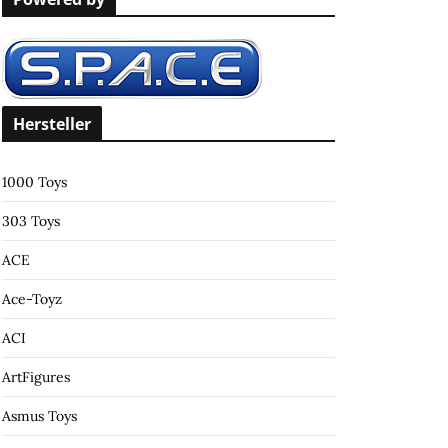
c
h
f
o
r
Hersteller
:
1000 Toys
303 Toys
ACE
Ace-Toyz
ACI
ArtFigures
Asmus Toys