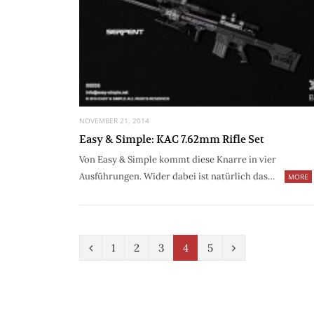
NOVEMBER 21, 2014
Easy & Simple: KAC 7.62mm Rifle Set
Von Easy & Simple kommt diese Knarre in vier
Ausführungen. Wider dabei ist natürlich das…
MORE
P
N
1
2
3
4
5
r
e
e
x