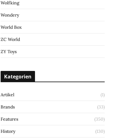
Wolfking
Wondery
World Box
ZC World
ZY Toys
Kategorien
Artikel
(1)
Brands
(33)
Features
(350)
History
(130)