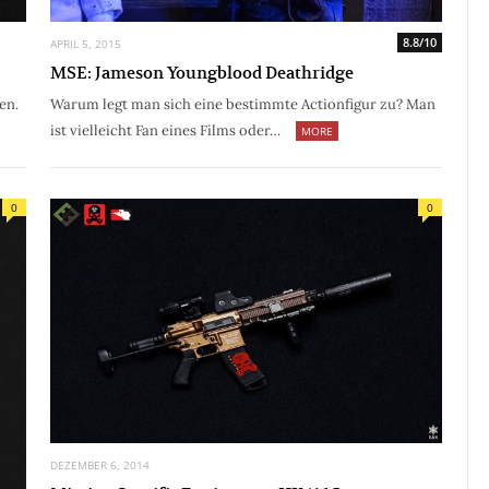
8.8/10
APRIL 5, 2015
MSE: Jameson Youngblood Deathridge
en.
Warum legt man sich eine bestimmte Actionfigur zu? Man
ist vielleicht Fan eines Films oder…
MORE
0
0
DEZEMBER 6, 2014