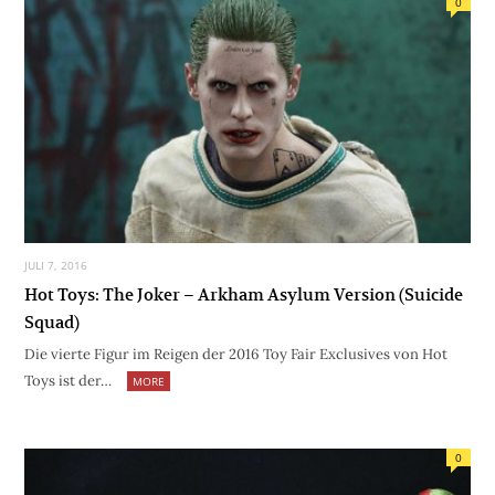
0
JULI 7, 2016
Hot Toys: The Joker – Arkham Asylum Version (Suicide
Squad)
Die vierte Figur im Reigen der 2016 Toy Fair Exclusives von Hot
Toys ist der…
MORE
0