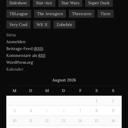
Sideshow
Star-Ace
Star Wars
Super Duck
TBLeague
The Avengers
Threezero
Tiere
Very Cool
WK II
Zubehör
Meta
Anmelden
Beitrags-Feed (
RSS
)
Kommentare als
RSS
WordPress.org
Kalender
August 2026
M
D
M
D
F
S
S
1
2
3
4
5
6
7
8
9
10
11
12
13
14
15
16