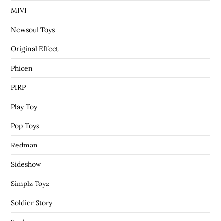
MIVI
Newsoul Toys
Original Effect
Phicen
PIRP
Play Toy
Pop Toys
Redman
Sideshow
Simplz Toyz
Soldier Story