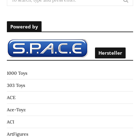
o
e
u
a
r
s
Powered by
c
h
f
o
Hersteller
r
:
1000 Toys
303 Toys
ACE
Ace-Toyz
ACI
ArtFigures