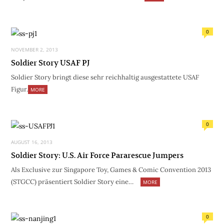
0
NOVEMBER 2, 2013
Soldier Story USAF PJ
Soldier Story bringt diese sehr reichhaltig ausgestattete USAF
Figur.
MORE
0
AUGUST 16, 2013
Soldier Story: U.S. Air Force Pararescue Jumpers
Als Exclusive zur Singapore Toy, Games & Comic Convention 2013
(STGCC) präsentiert Soldier Story eine…
MORE
0