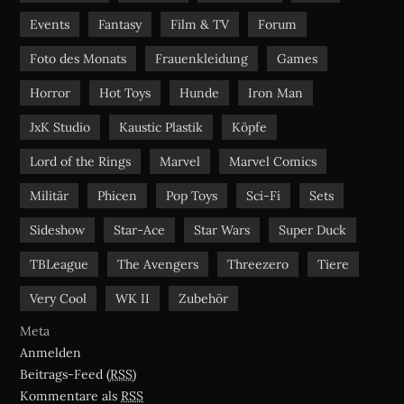
Events
Fantasy
Film & TV
Forum
Foto des Monats
Frauenkleidung
Games
Horror
Hot Toys
Hunde
Iron Man
JxK Studio
Kaustic Plastik
Köpfe
Lord of the Rings
Marvel
Marvel Comics
Militär
Phicen
Pop Toys
Sci-Fi
Sets
Sideshow
Star-Ace
Star Wars
Super Duck
TBLeague
The Avengers
Threezero
Tiere
Very Cool
WK II
Zubehör
Meta
Anmelden
Beitrags-Feed (
RSS
)
Kommentare als
RSS