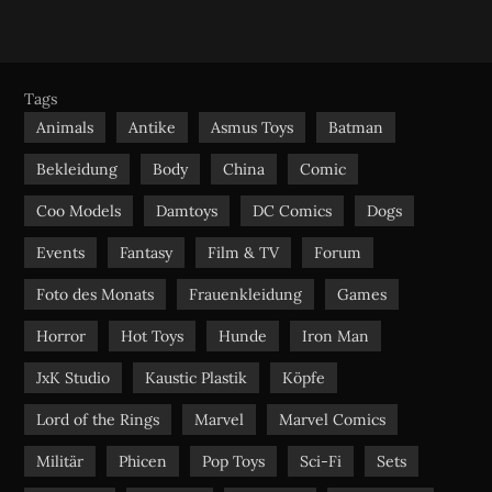
S
a
o
n
S
c
u
s
e
t
t
b
u
a
Tags
o
b
g
Animals
Antike
Asmus Toys
Batman
o
e
r
Bekleidung
Body
China
Comic
k
a
m
Coo Models
Damtoys
DC Comics
Dogs
Events
Fantasy
Film & TV
Forum
Foto des Monats
Frauenkleidung
Games
Horror
Hot Toys
Hunde
Iron Man
JxK Studio
Kaustic Plastik
Köpfe
Lord of the Rings
Marvel
Marvel Comics
Militär
Phicen
Pop Toys
Sci-Fi
Sets