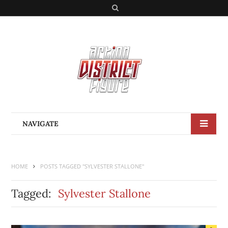
S
e
a
r
c
h
NAVIGATE
HOME
POSTS TAGGED "SYLVESTER STALLONE"
Tagged:
Sylvester Stallone