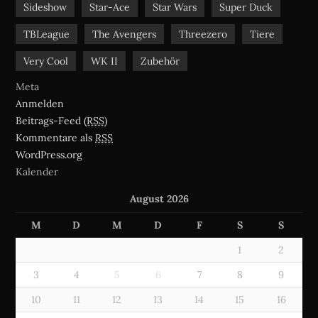
Sideshow
Star-Ace
Star Wars
Super Duck
TBLeague
The Avengers
Threezero
Tiere
Very Cool
WK II
Zubehör
Meta
Anmelden
Beitrags-Feed (
RSS
)
Kommentare als
RSS
WordPress.org
Kalender
August 2026
M
D
M
D
F
S
S
1
2
3
4
5
6
7
8
9
10
11
12
13
14
15
16