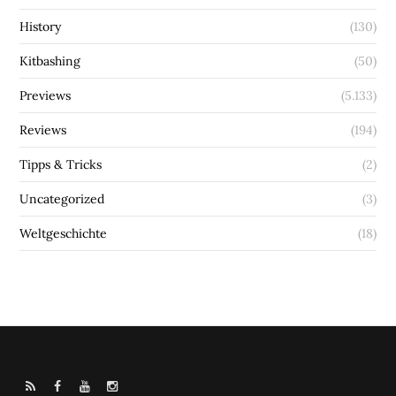
History
(130)
Kitbashing
(50)
Previews
(5.133)
Reviews
(194)
Tipps & Tricks
(2)
Uncategorized
(3)
Weltgeschichte
(18)
R
F
Y
I