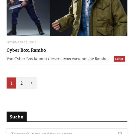
NOVEMBER 27, 2019
Cyber Box: Rambo
Von Cyber Box kommt dieser etwas cartoonishe Rambo.
MORE
N
1
2
e
x
t
Suche
S