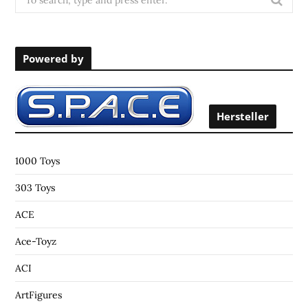
e
a
r
Powered by
c
h
f
o
Hersteller
r
:
1000 Toys
303 Toys
ACE
Ace-Toyz
ACI
ArtFigures