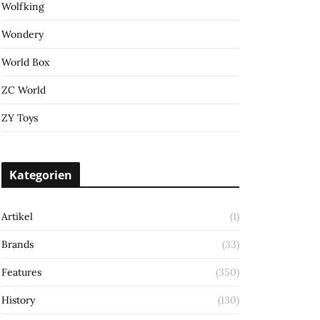
Wolfking
Wondery
World Box
ZC World
ZY Toys
Kategorien
Artikel
(1)
Brands
(33)
Features
(350)
History
(130)