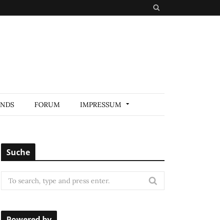
S
e
a
r
c
h
ANDS
FORUM
IMPRESSUM
Suche
S
e
a
r
Powered by