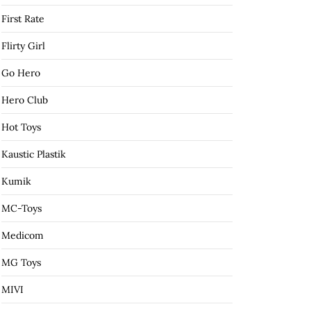
First Rate
Flirty Girl
Go Hero
Hero Club
Hot Toys
Kaustic Plastik
Kumik
MC-Toys
Medicom
MG Toys
MIVI