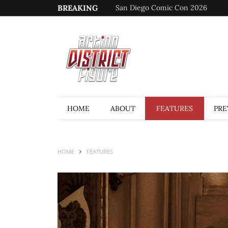
BREAKING
San Diego Comic Con 2026
HOME
ABOUT
FEATURES
PRE
HOME
FEATURES