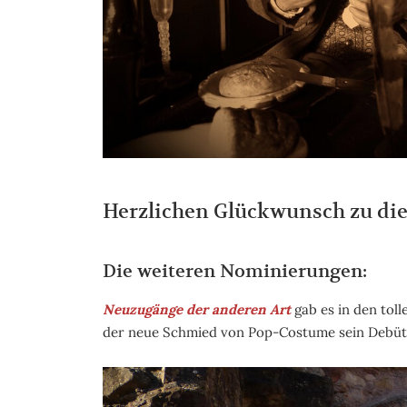
Herzlichen Glückwunsch zu d
Die weiteren Nominierungen:
Neuzugänge der anderen Art
gab es in den tol
der neue Schmied von Pop-Costume sein Debüt 