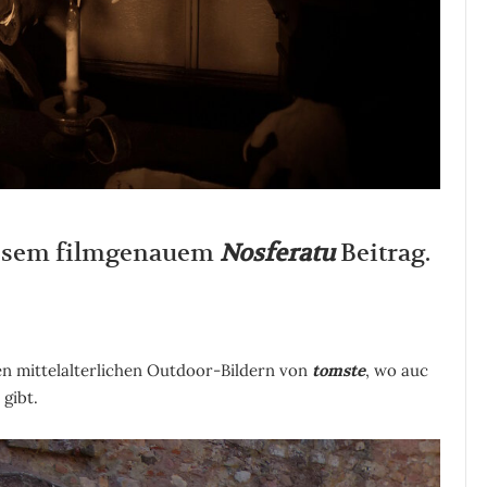
iesem filmgenauem
Nosferatu
Beitrag.
len mittelalterlichen Outdoor-Bildern von
tomste
, wo auc
gibt.