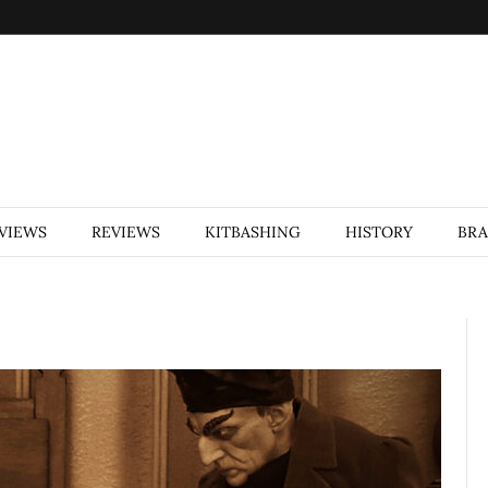
VIEWS
REVIEWS
KITBASHING
HISTORY
BR