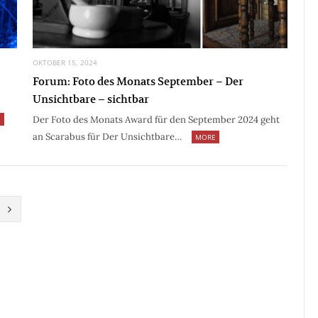
OKTOBER 15, 2024
Forum: Foto des Monats September – Der
Unsichtbare – sichtbar
Der Foto des Monats Award für den September 2024 geht
E
an Scarabus für Der Unsichtbare…
MORE
N
e
x
t