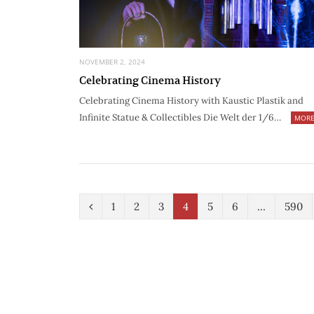
NOVEMBER 2, 2024
Celebrating Cinema History
Celebrating Cinema History with Kaustic Plastik and
Infinite Statue & Collectibles Die Welt der 1/6…
MOR
P
1
2
3
4
5
6
…
590
r
e
v
i