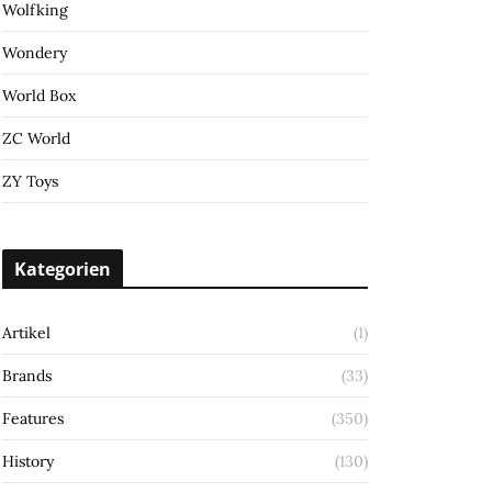
Wolfking
Wondery
World Box
ZC World
ZY Toys
Kategorien
Artikel
(1)
Brands
(33)
Features
(350)
History
(130)