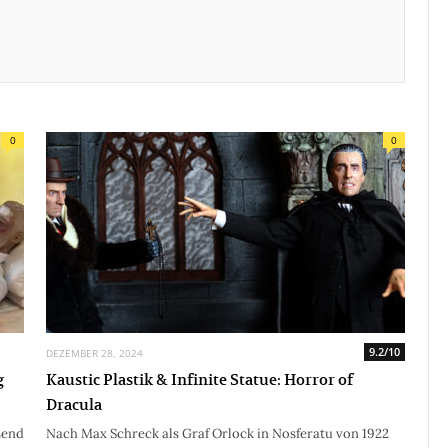
0
0
9.2/10
DEZEMBER 28, 2024
g
Kaustic Plastik & Infinite Statue: Horror of
Dracula
send
Nach Max Schreck als Graf Orlock in Nosferatu von 1922