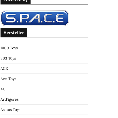
c
h
f
o
r
Hersteller
:
1000 Toys
303 Toys
ACE
Ace-Toyz
ACI
ArtFigures
Asmus Toys