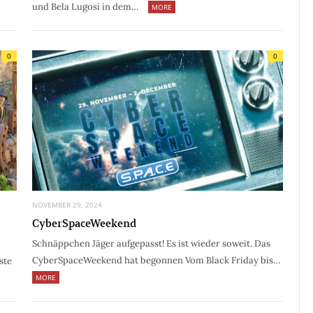
und Bela Lugosi in dem…
MORE
0
0
NOVEMBER 29, 2024
CyberSpaceWeekend
Schnäppchen Jäger aufgepasst! Es ist wieder soweit. Das
CyberSpaceWeekend hat begonnen Vom Black Friday bis…
ste
MORE