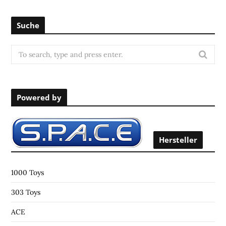
Suche
S
e
a
r
Powered by
c
h
f
o
Hersteller
r
:
1000 Toys
303 Toys
ACE