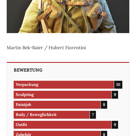
Martin Bek-Baier / Hubert Fiorentini
BEWERTUNG
Verpackung
10
Sculpting
9
Paintjob
8
Body / Beweglichkeit
7
Outfit
9
Zubehör
8