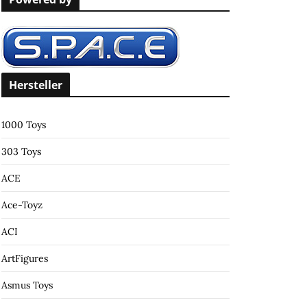
c
h
f
o
r
Hersteller
:
1000 Toys
303 Toys
ACE
Ace-Toyz
ACI
ArtFigures
Asmus Toys