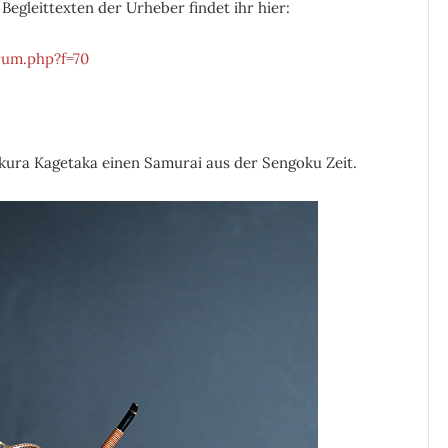
n Begleittexten der Urheber findet ihr hier:
orum.php?f=70
sakura Kagetaka einen Samurai aus der Sengoku Zeit.