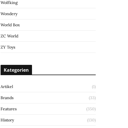
Wolfking
Wondery
World Box
ZC World
ZY Toys
Kategorien
Artikel
(1)
Brands
(33)
Features
(350)
History
(130)