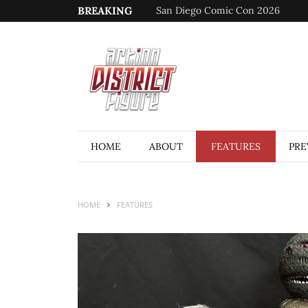
BREAKING
San Diego Comic Con 2026
HOME
ABOUT
FEATURES
PRE
HOME
FEATURES