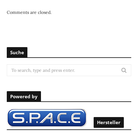
Comments are closed.
Suche
S
e
a
r
Powered by
c
h
f
o
Hersteller
r
: