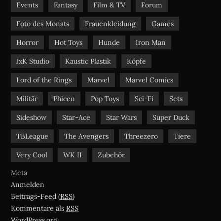
Events
Fantasy
Film & TV
Forum
Foto des Monats
Frauenkleidung
Games
Horror
Hot Toys
Hunde
Iron Man
JxK Studio
Kaustic Plastik
Köpfe
Lord of the Rings
Marvel
Marvel Comics
Militär
Phicen
Pop Toys
Sci-Fi
Sets
Sideshow
Star-Ace
Star Wars
Super Duck
TBLeague
The Avengers
Threezero
Tiere
Very Cool
WK II
Zubehör
Meta
Anmelden
Beitrags-Feed (
RSS
)
Kommentare als
RSS
WordPress.org