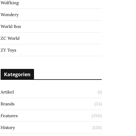
Wolfking
Wondery
World Box
ZC World
ZY Toys
Kategorien
Artikel
(1)
Brands
(33)
Features
(350)
History
(130)