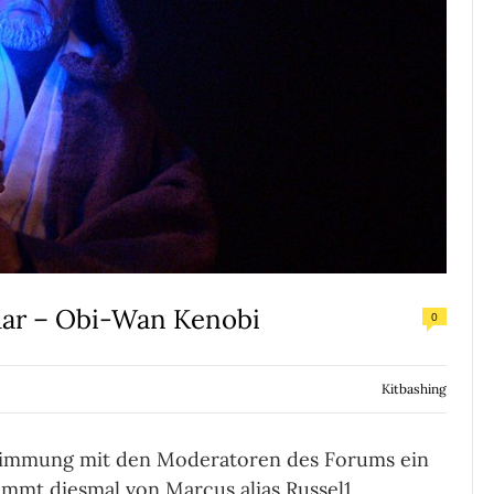
uar – Obi-Wan Kenobi
0
Kitbashing
stimmung mit den Moderatoren des Forums ein
mmt diesmal von Marcus alias Russel1.