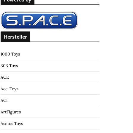
c
h
f
o
r
Hersteller
:
1000 Toys
303 Toys
ACE
Ace-Toyz
ACI
ArtFigures
Asmus Toys