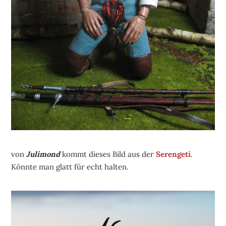
von
Julimond
kommt dieses Bild aus der
Serengeti
.
Könnte man glatt für echt halten.