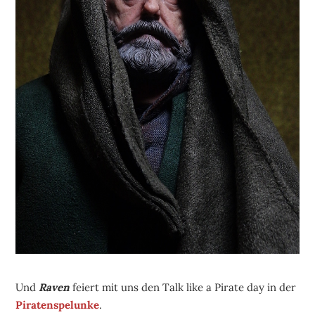
Und
Raven
feiert mit uns den Talk like a Pirate day in der
Piratenspelunke
.