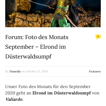
Forum: Foto des Monats
0
September – Elrond im
Düsterwaldsumpf
By
Dunedin
on
Oktober 15, 2020
Features
Unser Foto des Monats für den September
2020 geht an
Elrond im Düsterwaldsumpf
von
Valiarde.