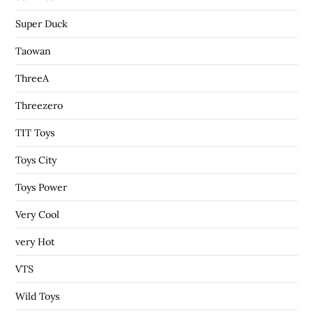
Super Duck
Taowan
ThreeA
Threezero
TIT Toys
Toys City
Toys Power
Very Cool
very Hot
VTS
Wild Toys