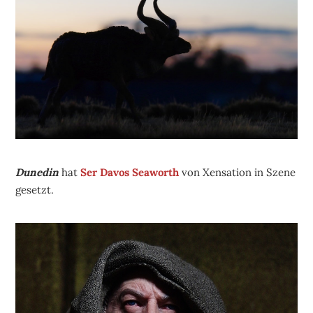
Dunedin
hat
Ser Davos Seaworth
von Xensation in Szene
gesetzt.