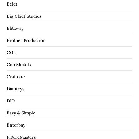
Belet
Big Chief Studios
Blitzway
Brother Production
CGL
Coo Models
Craftone
Damtoys
DID
Easy & Simple
Enterbay
FigureMasters