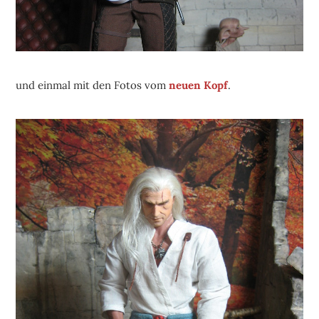
und einmal mit den Fotos vom
neuen Kopf
.