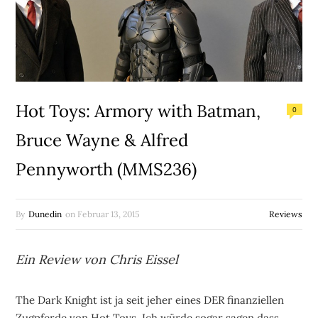
Hot Toys: Armory with Batman,
0
Bruce Wayne & Alfred
Pennyworth (MMS236)
By
Dunedin
on
Februar 13, 2015
Reviews
Ein Review von Chris Eissel
The Dark Knight ist ja seit jeher eines DER finanziellen
Zugpferde von Hot Toys. Ich würde sogar sagen dass