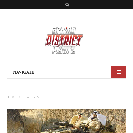
S
e
a
r
c
h
NAVIGATE
HOME
FEATURES