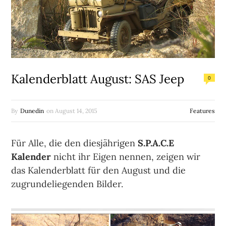
Kalenderblatt August: SAS Jeep
0
By
Dunedin
on
August 14, 2015
Features
Für Alle, die den diesjährigen
S.P.A.C.E
Kalender
nicht ihr Eigen nennen, zeigen wir
das Kalenderblatt für den August und die
zugrundeliegenden Bilder.