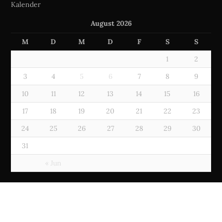
Kalender
August 2026
M
D
M
D
F
S
S
1
2
3
4
5
6
7
8
9
10
11
12
13
14
15
16
17
18
19
20
21
22
23
24
25
26
27
28
29
30
31
« Jun