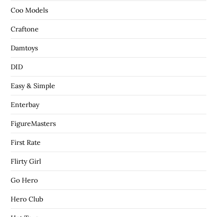
Coo Models
Craftone
Damtoys
DID
Easy & Simple
Enterbay
FigureMasters
First Rate
Flirty Girl
Go Hero
Hero Club