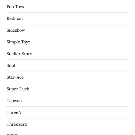
Pop Toys
Redman
Sideshow
Simplz Toyz
Soldier Story
Soul
Star-Ace
Super Duck
Taowan
ThreeA
Threezero