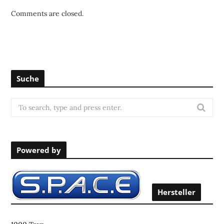
Comments are closed.
Suche
S
e
a
r
Powered by
c
h
f
o
Hersteller
r
: