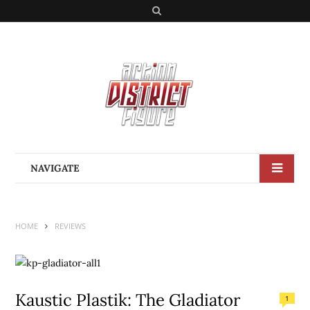
S
e
a
r
c
h
NAVIGATE
HOME
REVIEWS
Kaustic Plastik: The Gladiator
1