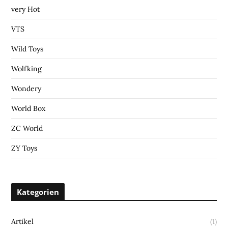
very Hot
VTS
Wild Toys
Wolfking
Wondery
World Box
ZC World
ZY Toys
Kategorien
Artikel
(1)