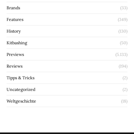
Brands
(33)
Features
(349)
History
(130)
Kitbashing
(50)
Previews
(5.133)
Reviews
(194)
Tipps & Tricks
(2)
Uncategorized
(2)
Weltgeschichte
(18)