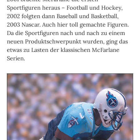
Sportfiguren heraus – Football und Hockey,
2002 folgten dann Baseball und Basketball,
2003 Nascar. Auch hier toll gemachte Figuren.
Da die Sportfiguren nach und nach zu einem
neuen Produktschwerpunkt wurden, ging das
etwas zu Lasten der klassischen McFarlane
Serien.