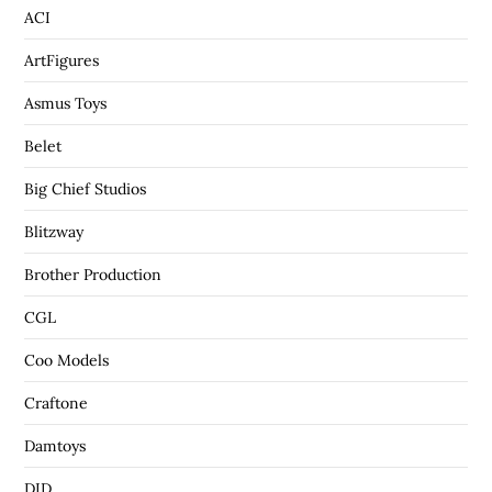
ACI
ArtFigures
Asmus Toys
Belet
Big Chief Studios
Blitzway
Brother Production
CGL
Coo Models
Craftone
Damtoys
DID