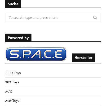
Suche
S
e
a
r
Powered by
c
h
f
o
Hersteller
r
:
1000 Toys
303 Toys
ACE
Ace-Toyz