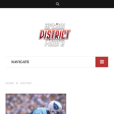
S
e
a
r
c
h
NAVIGATE
HOME
HISTORY