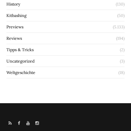
History
(130)
Kitbashing
(50)
Previews
(5.133)
Reviews
(194)
Tipps & Tricks
(2)
Uncategorized
(3)
Weltgeschichte
(18)
R
F
Y
I
S
a
o
n