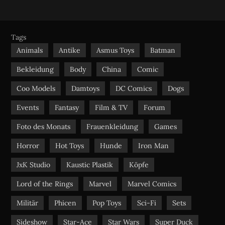
S
c
u
s
e
t
t
b
u
a
Tags
o
b
g
Animals
Antike
Asmus Toys
Batman
o
e
r
Bekleidung
Body
China
Comic
k
a
m
Coo Models
Damtoys
DC Comics
Dogs
Events
Fantasy
Film & TV
Forum
Foto des Monats
Frauenkleidung
Games
Horror
Hot Toys
Hunde
Iron Man
JxK Studio
Kaustic Plastik
Köpfe
Lord of the Rings
Marvel
Marvel Comics
Militär
Phicen
Pop Toys
Sci-Fi
Sets
Sideshow
Star-Ace
Star Wars
Super Duck