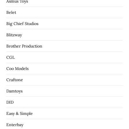
Asmus Toys
Belet
Big Chief Studios
Blitzway
Brother Production
CGL
Coo Models
Craftone
Damtoys
DID
Easy & Simple
Enterbay