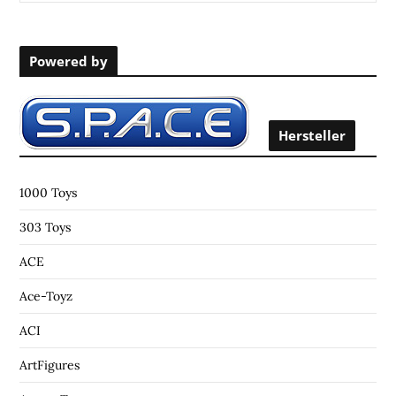
e
a
r
Powered by
c
h
f
o
Hersteller
r
:
1000 Toys
303 Toys
ACE
Ace-Toyz
ACI
ArtFigures