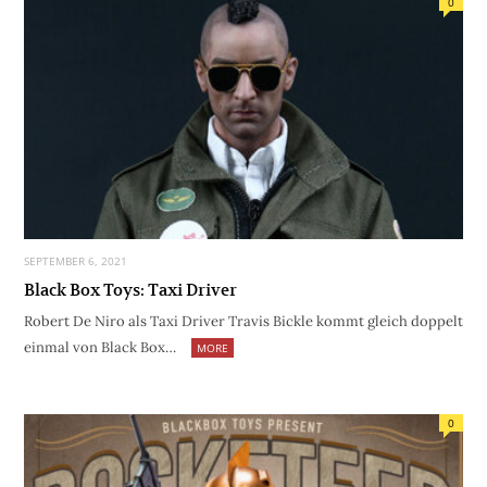
0
SEPTEMBER 6, 2021
Black Box Toys: Taxi Driver
Robert De Niro als Taxi Driver Travis Bickle kommt gleich doppelt
einmal von Black Box…
MORE
0