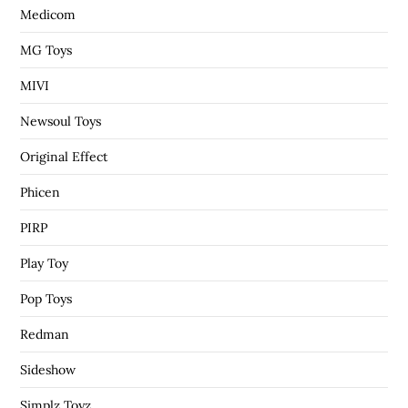
Medicom
MG Toys
MIVI
Newsoul Toys
Original Effect
Phicen
PIRP
Play Toy
Pop Toys
Redman
Sideshow
Simplz Toyz