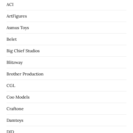
ACI
ArtFigures
Asmus Toys
Belet
Big Chief Studios
Blitzway
Brother Production
CGL
Coo Models
Craftone
Damtoys
DID