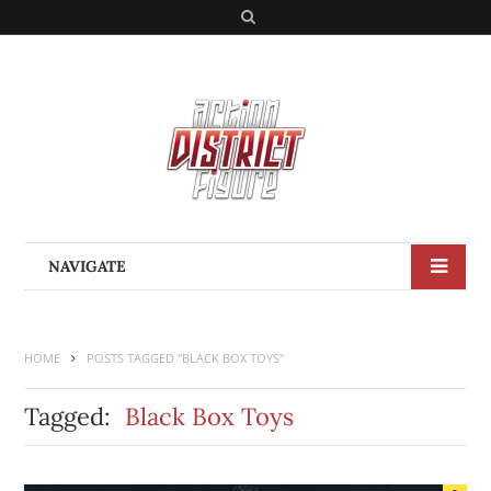
S
e
a
r
c
h
NAVIGATE
HOME
POSTS TAGGED "BLACK BOX TOYS"
Tagged:
Black Box Toys