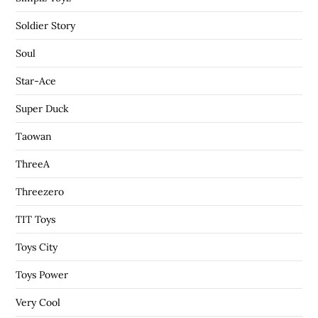
Soldier Story
Soul
Star-Ace
Super Duck
Taowan
ThreeA
Threezero
TIT Toys
Toys City
Toys Power
Very Cool