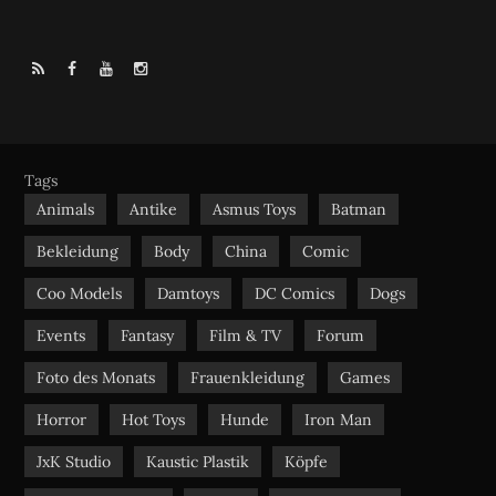
R
F
Y
I
S
a
o
n
S
c
u
s
e
t
t
b
u
a
Tags
o
b
g
Animals
Antike
Asmus Toys
Batman
o
e
r
Bekleidung
Body
China
Comic
k
a
m
Coo Models
Damtoys
DC Comics
Dogs
Events
Fantasy
Film & TV
Forum
Foto des Monats
Frauenkleidung
Games
Horror
Hot Toys
Hunde
Iron Man
JxK Studio
Kaustic Plastik
Köpfe