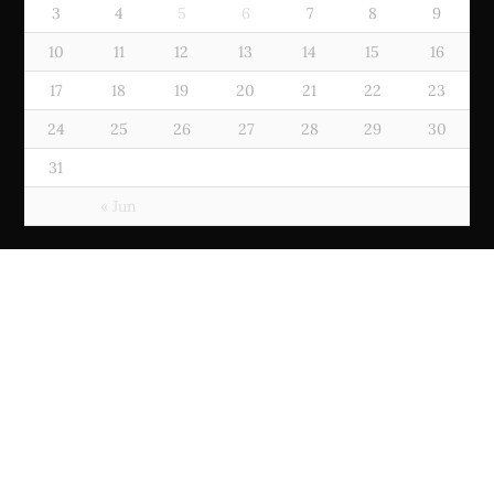
3
4
5
6
7
8
9
10
11
12
13
14
15
16
17
18
19
20
21
22
23
24
25
26
27
28
29
30
31
« Jun