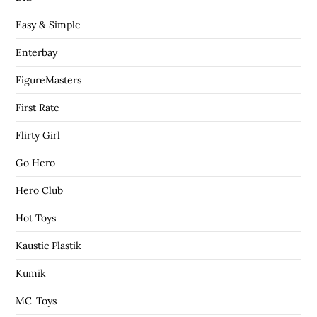
Easy & Simple
Enterbay
FigureMasters
First Rate
Flirty Girl
Go Hero
Hero Club
Hot Toys
Kaustic Plastik
Kumik
MC-Toys