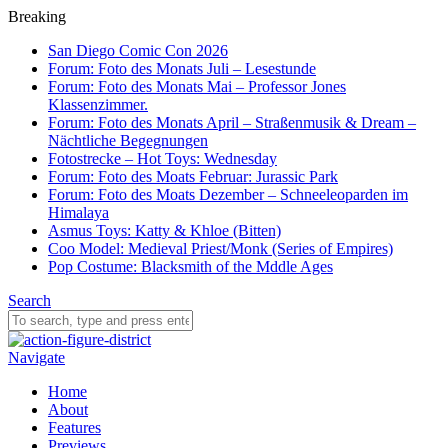
Breaking
San Diego Comic Con 2026
Forum: Foto des Monats Juli – Lesestunde
Forum: Foto des Monats Mai – Professor Jones
Klassenzimmer.
Forum: Foto des Monats April – Straßenmusik & Dream –
Nächtliche Begegnungen
Fotostrecke – Hot Toys: Wednesday
Forum: Foto des Moats Februar: Jurassic Park
Forum: Foto des Moats Dezember – Schneeleoparden im
Himalaya
Asmus Toys: Katty & Khloe (Bitten)
Coo Model: Medieval Priest/Monk (Series of Empires)
Pop Costume: Blacksmith of the Mddle Ages
Search
Navigate
Home
About
Features
Previews