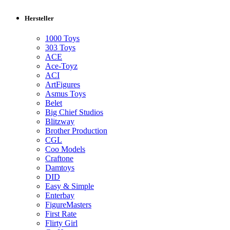
Hersteller
1000 Toys
303 Toys
ACE
Ace-Toyz
ACI
ArtFigures
Asmus Toys
Belet
Big Chief Studios
Blitzway
Brother Production
CGL
Coo Models
Craftone
Damtoys
DID
Easy & Simple
Enterbay
FigureMasters
First Rate
Flirty Girl