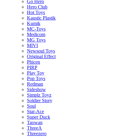
Go Hero
Hero Club
Hot Toys
Kaustic Plastik
Kumik
MC-Toys
Medicom
MG Toys
MIVI
Newsoul Toys
Original Effect
Phicen
PIRP
Play Toy
Pop Toys
Redman
Sideshow
Simplz Toyz
Soldier Story
Soul
Star-Ace
Super Duck
Taowan
ThreeA
Threezero