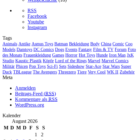
RSS
Facebook
Youtube
Instagram
Tags
Animals
Antike
Asmus Toys
Batman
Bekleidung
Body
China
Comic
Coo
Models
Damtoys
DC Comics
Dogs
Events
Fantasy
Film & TV
Forum
Foto
des Monats
Frauenkleidung
Games
Horror
Hot Toys
Hunde
Iron Man
JxK
Studio
Kaustic Plastik
Köpfe
Lord of the Rings
Marvel
Marvel Comics
Militär
Phicen
Pop Toys
Sci-Fi
Sets
Sideshow
Star-Ace
Star Wars
Super
Duck
TBLeague
The Avengers
Threezero
Tiere
Very Cool
WK II
Zubehör
Meta
Anmelden
Beitrags-Feed (
RSS
)
Kommentare als
RSS
WordPress.org
Kalender
August 2026
M
D
M
D
F
S
S
1
2