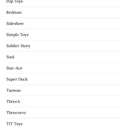
Pop Toys
Redman
Sideshow
Simplz Toyz
Soldier Story
Soul
Star-Ace
Super Duck
Taowan
ThreeA
Threezero
TIT Toys