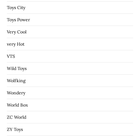
Toys City
Toys Power
Very Cool
very Hot
VTS
Wild Toys
Wolfking
Wondery
World Box
ZC World
ZY Toys