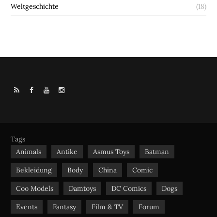
Weltgeschichte
(18)
R
F
Y
I
S
a
o
n
S
c
u
s
e
t
t
b
u
a
Tags
o
b
g
Animals
Antike
Asmus Toys
Batman
o
e
r
Bekleidung
Body
China
Comic
k
a
m
Coo Models
Damtoys
DC Comics
Dogs
Events
Fantasy
Film & TV
Forum