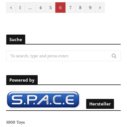
P
N
1
…
4
5
6
7
8
9
r
e
e
x
v
t
Suche
i
S
o
e
u
a
r
s
Powered by
c
h
f
o
Hersteller
r
:
1000 Toys