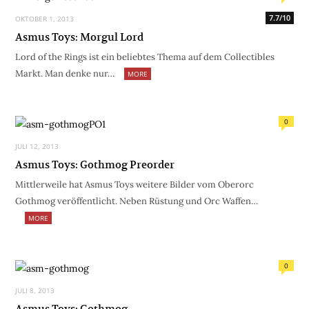
7.7/10
OKTOBER 1, 2013
Asmus Toys: Morgul Lord
Lord of the Rings ist ein beliebtes Thema auf dem Collectibles
Markt. Man denke nur…
MORE
0
JULI 12, 2013
Asmus Toys: Gothmog Preorder
Mittlerweile hat Asmus Toys weitere Bilder vom Oberorc
Gothmog veröffentlicht. Neben Rüstung und Orc Waffen…
MORE
0
JULI 8, 2013
Asmus Toys: Gothmog