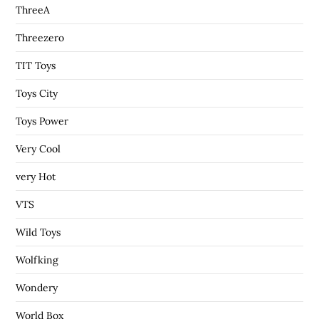
ThreeA
Threezero
TIT Toys
Toys City
Toys Power
Very Cool
very Hot
VTS
Wild Toys
Wolfking
Wondery
World Box