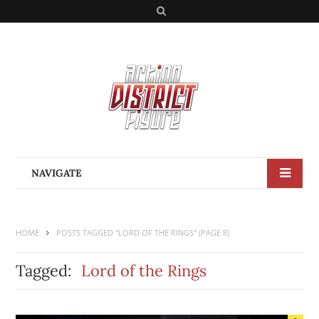
S
e
a
r
c
h
NAVIGATE
HOME
POSTS TAGGED "LORD OF THE RINGS"
(PAGE 8)
Tagged:
Lord of the Rings