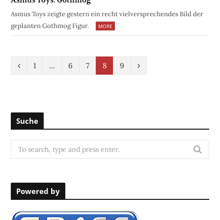
Asmus Toys zeigte gestern ein recht vielversprechendes Bild der
geplanten Gothmog Figur.
MORE
P
N
1
…
6
7
8
9
r
e
e
x
v
t
Suche
i
S
o
e
u
a
r
s
Powered by
c
h
f