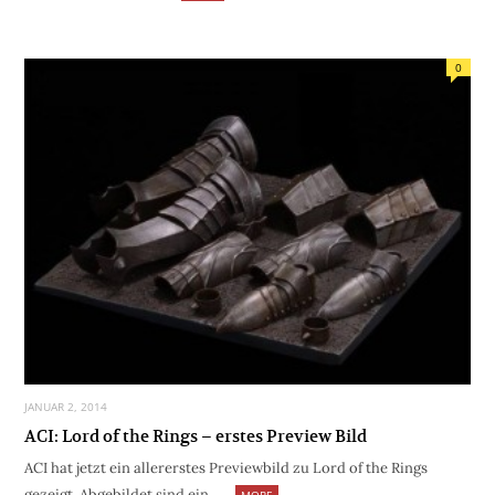
0
JANUAR 2, 2014
ACI: Lord of the Rings – erstes Preview Bild
ACI hat jetzt ein allererstes Previewbild zu Lord of the Rings
gezeigt. Abgebildet sind ein…
MORE