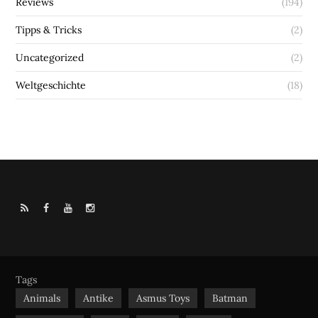
Reviews
(194)
Tipps & Tricks
(2)
Uncategorized
(2)
Weltgeschichte
(18)
R
F
Y
I
S
a
o
n
S
c
u
s
e
t
t
b
u
a
Tags
o
b
g
Animals
Antike
Asmus Toys
Batman
o
e
r