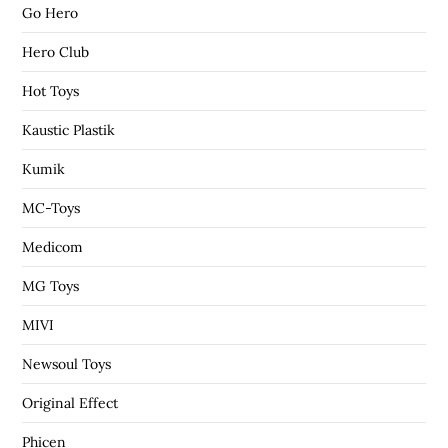
Go Hero
Hero Club
Hot Toys
Kaustic Plastik
Kumik
MC-Toys
Medicom
MG Toys
MIVI
Newsoul Toys
Original Effect
Phicen