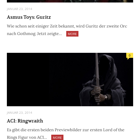
JANUAR 23, 2014
Asmus Toys: Guritz
Wie schon seit einiger Zeit bekannt, wird Guritz der zweite Orc
nach Gothmog. Jetzt zeigte…
MORE
0
JANUAR 23, 2014
ACI: Ringwraith
Es gibt die ersten beiden Previewbilder zur ersten Lord of the
Rings Figur von ACI…
MORE