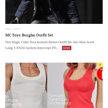
JUNI 2, 2016
MC Toys: Burglar Outfit Set
Von Magic Cube Toys kommt dieses Outfit für Ant-Man Scott
Lang. J-ENZO Jackets Intercept PD…
MORE
0