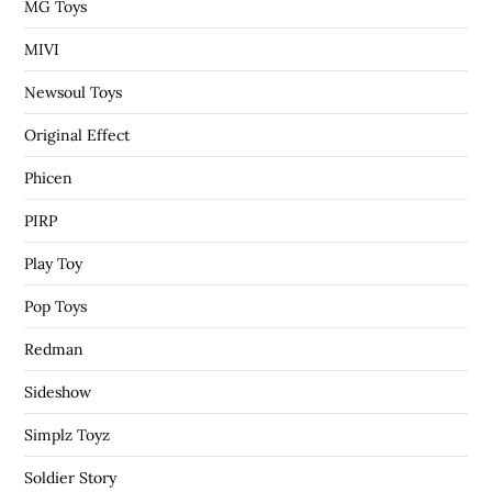
MG Toys
MIVI
Newsoul Toys
Original Effect
Phicen
PIRP
Play Toy
Pop Toys
Redman
Sideshow
Simplz Toyz
Soldier Story