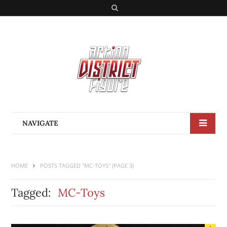
S
e
a
r
c
h
NAVIGATE
HOME
POSTS TAGGED "MC-TOYS"
(PAGE 3)
Tagged:
MC-Toys