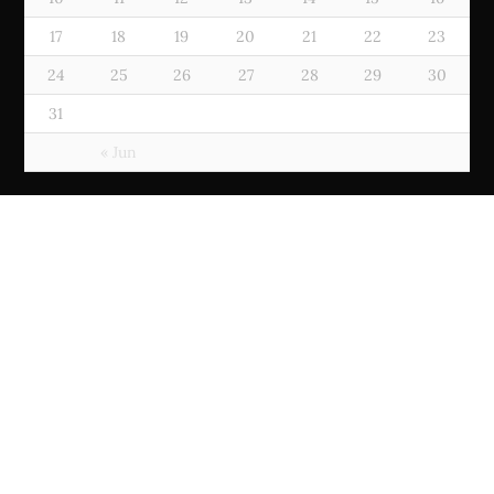
17
18
19
20
21
22
23
24
25
26
27
28
29
30
31
« Jun