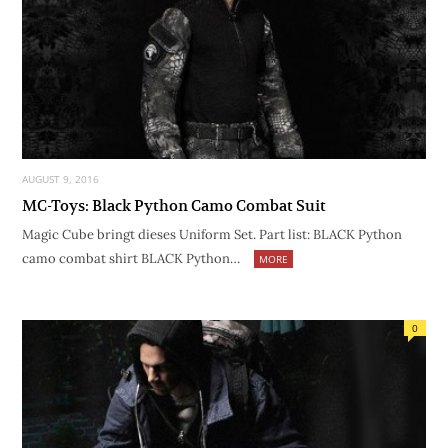
AUGUST 9, 2016
MC-Toys: Black Python Camo Combat Suit
Magic Cube bringt dieses Uniform Set. Part list: BLACK Python
camo combat shirt BLACK Python…
MORE
0