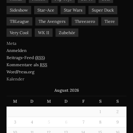
Sideshow
Star-Ace
Star Wars
Super Duck
TBLeague
The Avengers
Threezero
Tiere
Very Cool
WK II
Zubehör
Meta
Anmelden
Beitrags-Feed (
RSS
)
Kommentare als
RSS
WordPress.org
Kalender
August 2026
M
D
M
D
F
S
S
1
2
3
4
5
6
7
8
9
10
11
12
13
14
15
16