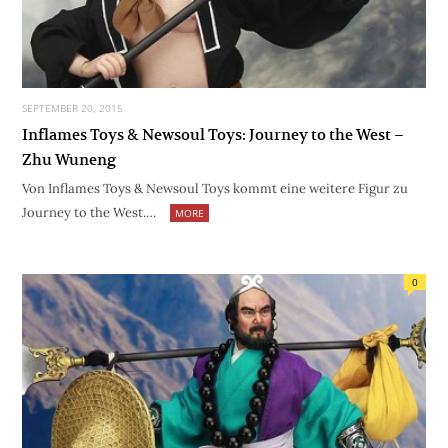
SEPTEMBER 20, 2015
Inflames Toys & Newsoul Toys: Journey to the West –
Zhu Wuneng
Von Inflames Toys & Newsoul Toys kommt eine weitere Figur zu
Journey to the West.…
MORE
0