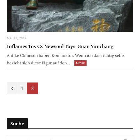
MAI 21, 2014
Inflames Toys X Newsoul Toys: Guan Yunchang
Antike Chinesen haben Konjunktur. Wenn ich das richtig sehe,
bezieht sich diese Figur auf den…
MORE
P
1
2
r
e
v
Suche
i
S