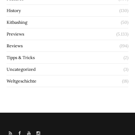
History
(130)
Kitbashing
(50)
Previews
(5.133)
Reviews
(194)
Tipps & Tricks
(2)
Uncategorized
(3)
Weltgeschichte
(18)
R
F
Y
I