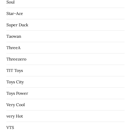
Soul
Star-Ace
Super Duck
Taowan
ThreeA
Threezero
TIT Toys
Toys City
Toys Power
Very Cool
very Hot
VTS