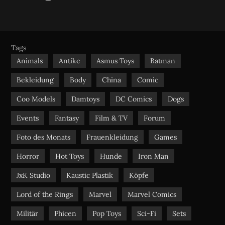
S
a
o
n
S
c
u
s
e
t
t
b
u
a
Tags
o
b
g
Animals
Antike
Asmus Toys
Batman
o
e
r
Bekleidung
Body
China
Comic
k
a
m
Coo Models
Damtoys
DC Comics
Dogs
Events
Fantasy
Film & TV
Forum
Foto des Monats
Frauenkleidung
Games
Horror
Hot Toys
Hunde
Iron Man
JxK Studio
Kaustic Plastik
Köpfe
Lord of the Rings
Marvel
Marvel Comics
Militär
Phicen
Pop Toys
Sci-Fi
Sets