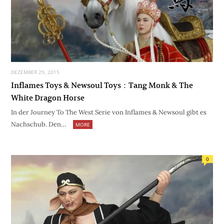
DEZEMBER 29, 2015
Inflames Toys & Newsoul Toys：Tang Monk & The
White Dragon Horse
In der Journey To The West Serie von Inflames & Newsoul gibt es
Nachschub. Den…
MORE
0