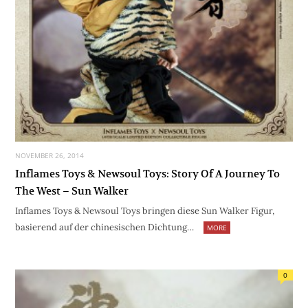
NOVEMBER 26, 2014
Inflames Toys & Newsoul Toys: Story Of A Journey To
The West – Sun Walker
Inflames Toys & Newsoul Toys bringen diese Sun Walker Figur,
basierend auf der chinesischen Dichtung…
MORE
0