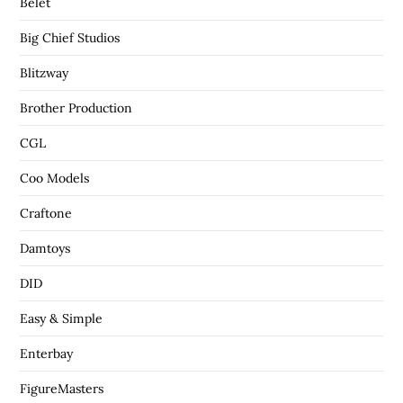
Belet
Big Chief Studios
Blitzway
Brother Production
CGL
Coo Models
Craftone
Damtoys
DID
Easy & Simple
Enterbay
FigureMasters