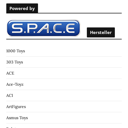
r
s
Powered by
c
h
f
o
Hersteller
r
:
1000 Toys
303 Toys
ACE
Ace-Toyz
ACI
ArtFigures
Asmus Toys