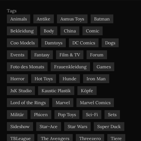
e
t
t
b
u
a
Tags
o
b
g
Animals
Antike
Asmus Toys
Batman
o
e
r
Bekleidung
Body
China
Comic
k
a
m
Coo Models
Damtoys
DC Comics
Dogs
Events
Fantasy
Film & TV
Forum
Foto des Monats
Frauenkleidung
Games
Horror
Hot Toys
Hunde
Iron Man
JxK Studio
Kaustic Plastik
Köpfe
Lord of the Rings
Marvel
Marvel Comics
Militär
Phicen
Pop Toys
Sci-Fi
Sets
Sideshow
Star-Ace
Star Wars
Super Duck
TBLeague
The Avengers
Threezero
Tiere