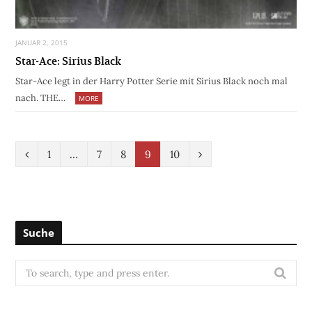
JANUAR 2, 2015
Star-Ace: Sirius Black
Star-Ace legt in der Harry Potter Serie mit Sirius Black noch mal
nach. THE…
MORE
P
N
1
…
7
8
9
10
r
e
e
x
v
t
Suche
i
S
o
e
u
a