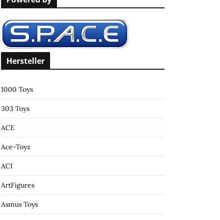
c
h
f
o
r
Hersteller
:
1000 Toys
303 Toys
ACE
Ace-Toyz
ACI
ArtFigures
Asmus Toys