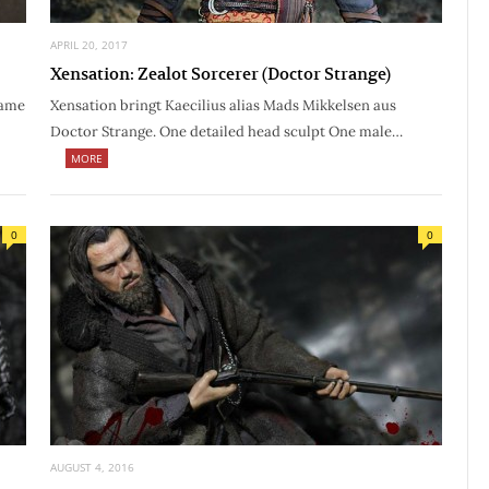
APRIL 20, 2017
Xensation: Zealot Sorcerer (Doctor Strange)
Game
Xensation bringt Kaecilius alias Mads Mikkelsen aus
Doctor Strange. One detailed head sculpt One male…
MORE
0
0
AUGUST 4, 2016