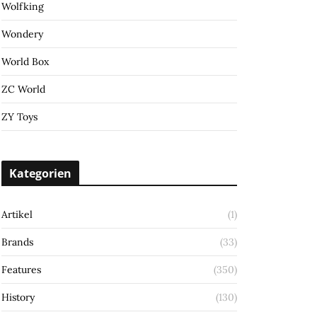
Wolfking
Wondery
World Box
ZC World
ZY Toys
Kategorien
Artikel
(1)
Brands
(33)
Features
(350)
History
(130)