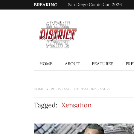
BREAKING
San Diego Comic Con 2026
HOME
ABOUT
FEATURES
PRE
HOME
POSTS TAGGED "XENSATION"
(PAGE 2)
Tagged:
Xensation