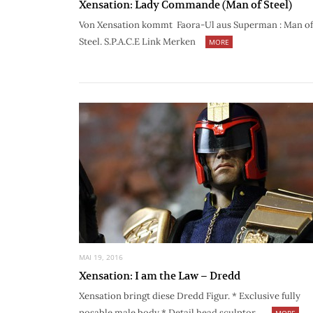
Xensation: Lady Commande (Man of Steel)
Von Xensation kommt Faora-Ul aus Superman : Man of
Steel. S.P.A.C.E Link Merken
MORE
MAI 19, 2016
Xensation: I am the Law – Dredd
Xensation bringt diese Dredd Figur. * Exclusive fully
posable male body * Detail head sculptor…