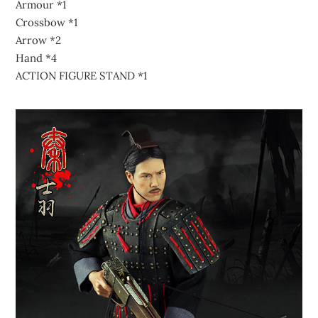
Armour *1
Crossbow *1
Arrow *2
Hand *4
ACTION FIGURE STAND *1