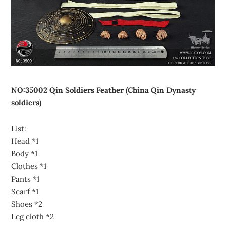
NO:35002 Qin Soldiers Feather (China Qin Dynasty
soldiers)
List:
Head *1
Body *1
Clothes *1
Pants *1
Scarf *1
Shoes *2
Leg cloth *2