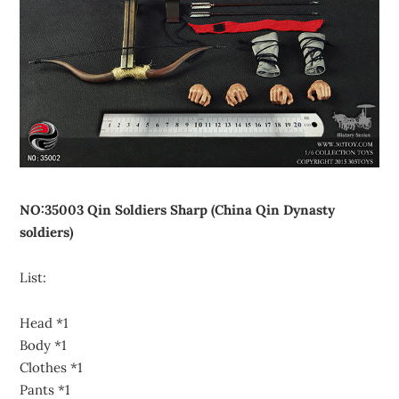
NO:35003 Qin Soldiers Sharp (China Qin Dynasty
soldiers)
List:
Head *1
Body *1
Clothes *1
Pants *1