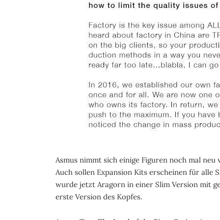
Asmus nimmt sich einige Figuren noch mal neu v
Auch sollen Expansion Kits erscheinen für alle 
wurde jetzt Aragorn in einer Slim Version mit g
erste Version des Kopfes.