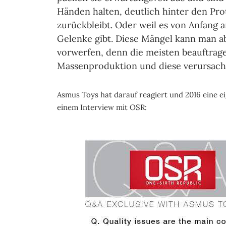
Händen halten, deutlich hinter den Pro
zurückbleibt. Oder weil es von Anfang a
Gelenke gibt. Diese Mängel kann man ab
vorwerfen, denn die meisten beauftrage
Massenproduktion und diese verursacht
Asmus Toys hat darauf reagiert und 2016 eine e
einem Interview mit OSR: