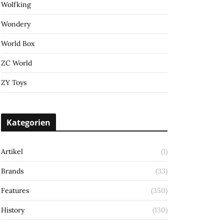
Wolfking
Wondery
World Box
ZC World
ZY Toys
Kategorien
Artikel
(1)
Brands
(33)
Features
(350)
History
(130)