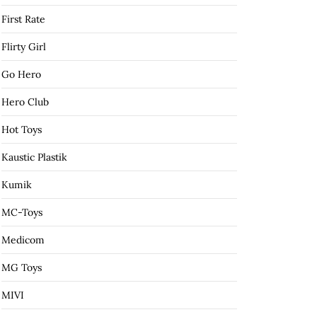
First Rate
Flirty Girl
Go Hero
Hero Club
Hot Toys
Kaustic Plastik
Kumik
MC-Toys
Medicom
MG Toys
MIVI