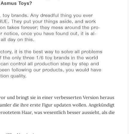
or und bringt sie in einer verbesserten Version heraus
Samler die ihre erste Figur updaten wollen. Angekündigt
erootetem Haar, was wesentlich besser aussieht, als die