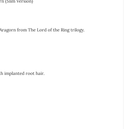
rn (Slim Version)
f Aragorn from The Lord of the Ring trilogy.
th implanted root hair.