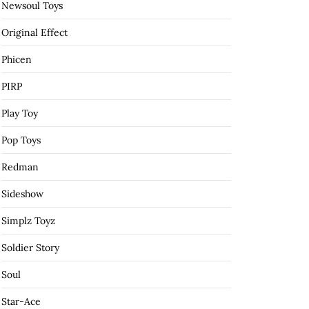
Newsoul Toys
Original Effect
Phicen
PIRP
Play Toy
Pop Toys
Redman
Sideshow
Simplz Toyz
Soldier Story
Soul
Star-Ace