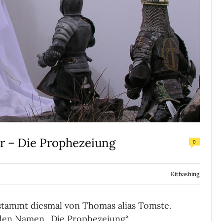
r – Die Prophezeiung
0
Kitbashing
stammt diesmal von Thomas alias Tomste.
 den Namen „Die Prophezeiung“.