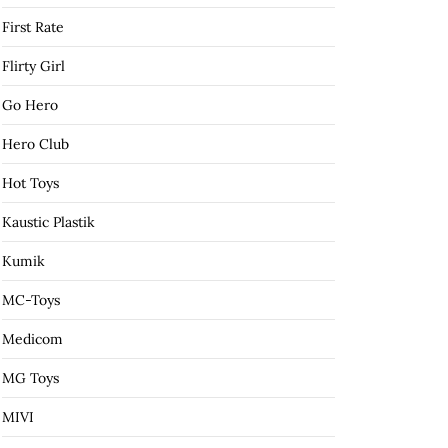
First Rate
Flirty Girl
Go Hero
Hero Club
Hot Toys
Kaustic Plastik
Kumik
MC-Toys
Medicom
MG Toys
MIVI