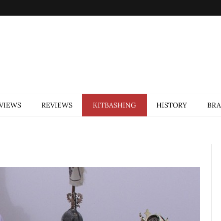
VIEWS
REVIEWS
KITBASHING
HISTORY
BR