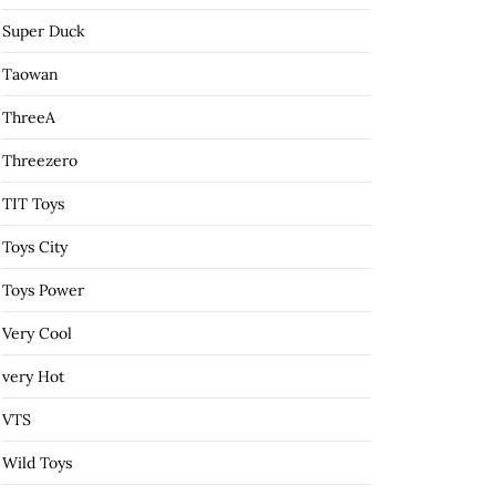
Super Duck
Taowan
ThreeA
Threezero
TIT Toys
Toys City
Toys Power
Very Cool
very Hot
VTS
Wild Toys