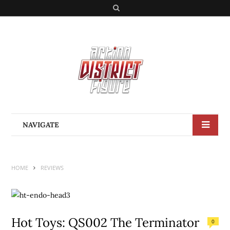
S
e
a
r
c
h
NAVIGATE
HOME
REVIEWS
Hot Toys: QS002 The Terminator
0