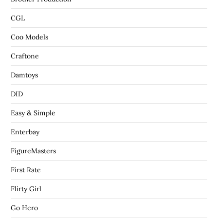
CGL
Coo Models
Craftone
Damtoys
DID
Easy & Simple
Enterbay
FigureMasters
First Rate
Flirty Girl
Go Hero