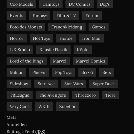
m
Coo Models
Damtoys
DC Comics
Dogs
Events
Fantasy
Film & TV
Forum
Foto des Monats
Frauenkleidung
Games
Horror
Hot Toys
Hunde
Iron Man
JxK Studio
Kaustic Plastik
Köpfe
Lord of the Rings
Marvel
Marvel Comics
Militär
Phicen
Pop Toys
Sci-Fi
Sets
Sideshow
Star-Ace
Star Wars
Super Duck
TBLeague
The Avengers
Threezero
Tiere
Very Cool
WK II
Zubehör
Meta
Anmelden
Beitrags-Feed (
RSS
)