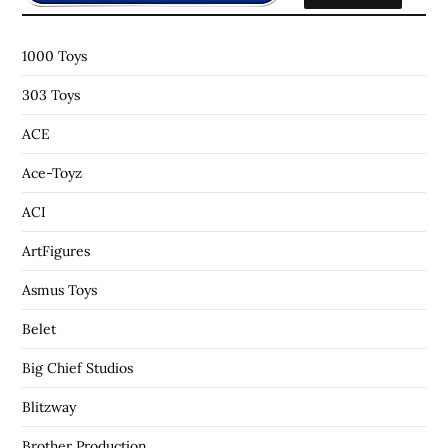
r
:
1000 Toys
303 Toys
ACE
Ace-Toyz
ACI
ArtFigures
Asmus Toys
Belet
Big Chief Studios
Blitzway
Brother Production