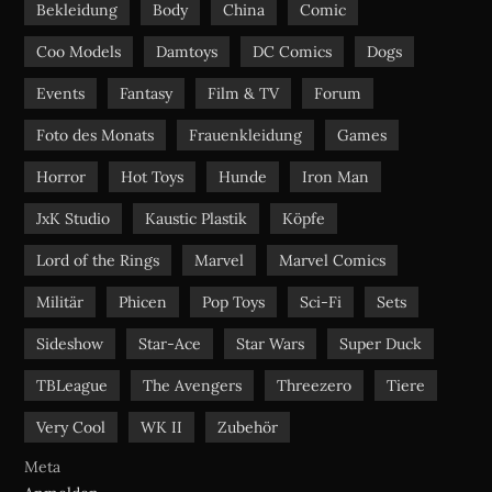
Bekleidung
Body
China
Comic
k
a
m
Coo Models
Damtoys
DC Comics
Dogs
Events
Fantasy
Film & TV
Forum
Foto des Monats
Frauenkleidung
Games
Horror
Hot Toys
Hunde
Iron Man
JxK Studio
Kaustic Plastik
Köpfe
Lord of the Rings
Marvel
Marvel Comics
Militär
Phicen
Pop Toys
Sci-Fi
Sets
Sideshow
Star-Ace
Star Wars
Super Duck
TBLeague
The Avengers
Threezero
Tiere
Very Cool
WK II
Zubehör
Meta