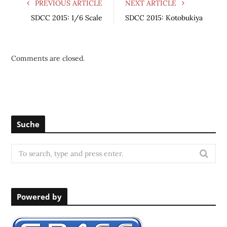
PREVIOUS ARTICLE
NEXT ARTICLE
SDCC 2015: 1/6 Scale
SDCC 2015: Kotobukiya
Comments are closed.
Suche
S
e
a
r
Powered by
c
h
f