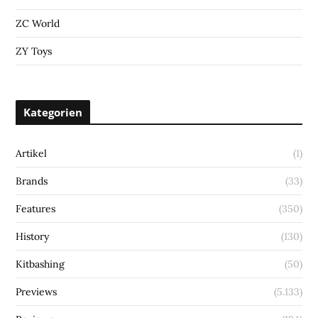
ZC World
ZY Toys
Kategorien
Artikel
(1)
Brands
(33)
Features
(350)
History
(130)
Kitbashing
(50)
Previews
(5.133)