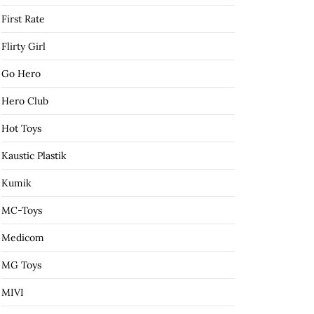
First Rate
Flirty Girl
Go Hero
Hero Club
Hot Toys
Kaustic Plastik
Kumik
MC-Toys
Medicom
MG Toys
MIVI