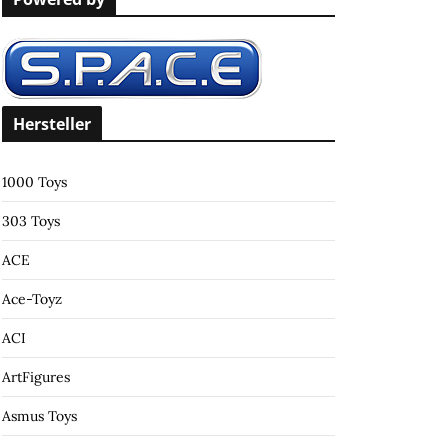
c
h
f
o
r
Hersteller
:
1000 Toys
303 Toys
ACE
Ace-Toyz
ACI
ArtFigures
Asmus Toys