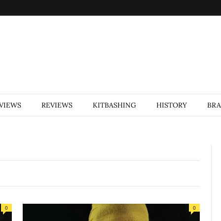
VIEWS
REVIEWS
KITBASHING
HISTORY
BR
0
0