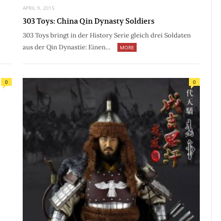
APRIL 9, 2015
303 Toys: China Qin Dynasty Soldiers
303 Toys bringt in der History Serie gleich drei Soldaten
aus der Qin Dynastie: Einen…
MORE
0
0