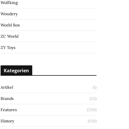
Wolfking
Wondery
World Box
ZC World
ZY Toys
Kategorien
Artikel
(1)
Brands
(33)
Features
(350)
History
(130)