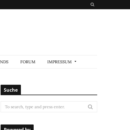
S
e
a
r
c
h
ANDS
FORUM
IMPRESSUM
Suche
S
e
a
r
Powered by