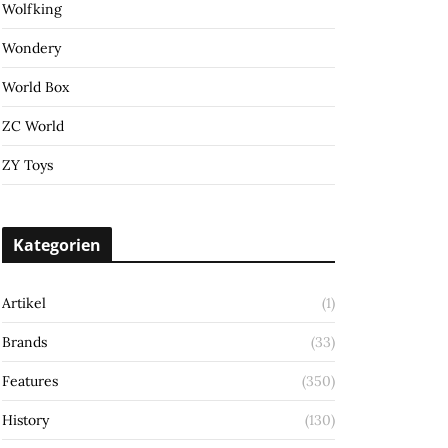
Wolfking
Wondery
World Box
ZC World
ZY Toys
Kategorien
Artikel
(1)
Brands
(33)
Features
(350)
History
(130)