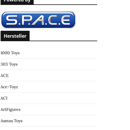
c
h
f
o
r
Hersteller
:
1000 Toys
303 Toys
ACE
Ace-Toyz
ACI
ArtFigures
Asmus Toys