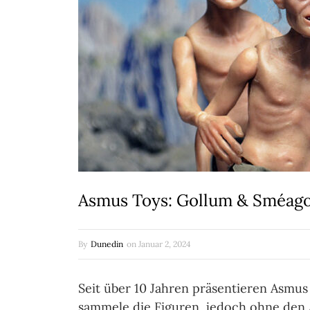
Asmus Toys: Gollum & Sméagol 
By
Dunedin
on
Januar 2, 2024
Seit über 10 Jahren präsentieren Asmus
sammele die Figuren, jedoch ohne den A