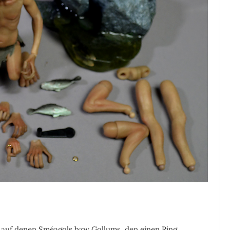
 auf denen Sméagols bzw Gollums, den einen Ring