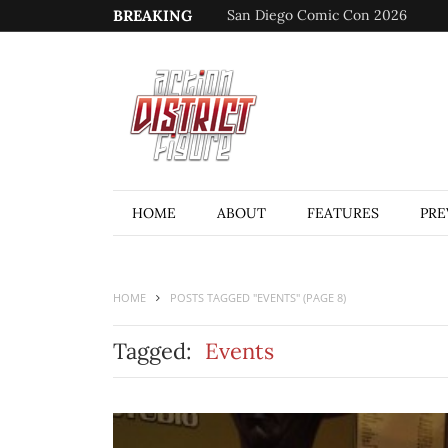
BREAKING
San Diego Comic Con 2026
HOME
ABOUT
FEATURES
PRE
HOME
POSTS TAGGED "EVENTS"
(PAGE 8)
Tagged:
Events