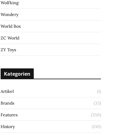
Wolfking
Wondery
World Box
ZC World
ZY Toys
Kategorien
Artikel
(1)
Brands
(33)
Features
(350)
History
(130)