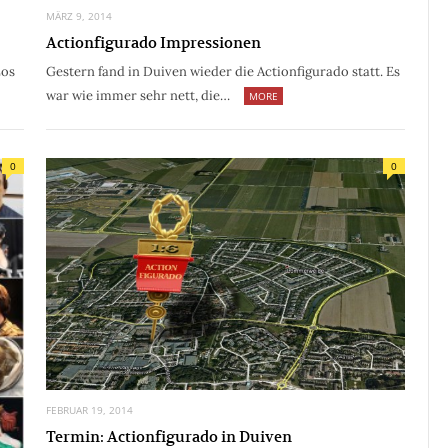
MÄRZ 9, 2014
Actionfigurado Impressionen
Los
Gestern fand in Duiven wieder die Actionfigurado statt. Es
war wie immer sehr nett, die…
MORE
0
0
FEBRUAR 19, 2014
Termin: Actionfigurado in Duiven