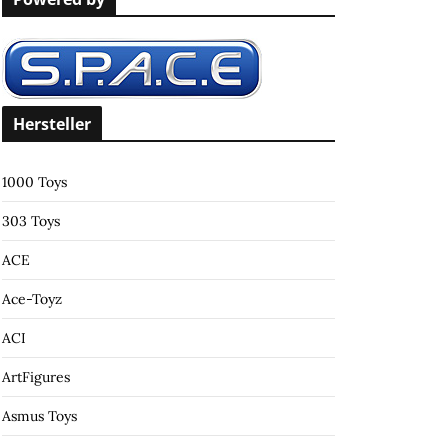
c
h
f
o
r
Hersteller
:
1000 Toys
303 Toys
ACE
Ace-Toyz
ACI
ArtFigures
Asmus Toys