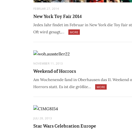
FEBRUAR 27, 2014
New York Toy Fair 2014
Jedes Jahr findet im Februar in New York die Toy Fair st
Oft wird gesagt,…
MORE
NOVEMBER 11, 2013
Weekend of Horrors
Am Wochenende fand in Oberhausen das 11. Weekend o
Horrors statt. Es ist die größte…
MORE
JULI 28, 2013
Star Wars Celebration Europe