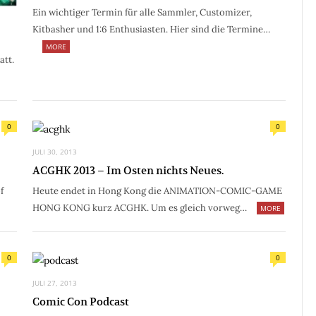
Ein wichtiger Termin für alle Sammler, Customizer,
Kitbasher und 1:6 Enthusiasten. Hier sind die Termine…
MORE
att.
0
0
JULI 30, 2013
ACGHK 2013 – Im Osten nichts Neues.
f
Heute endet in Hong Kong die ANIMATION-COMIC-GAME
HONG KONG kurz ACGHK. Um es gleich vorweg…
MORE
0
0
JULI 27, 2013
Comic Con Podcast