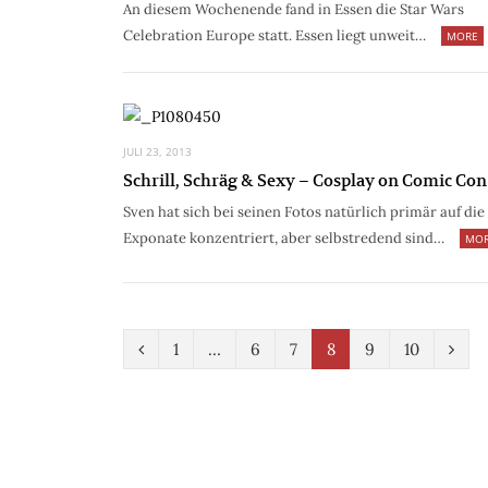
An diesem Wochenende fand in Essen die Star Wars
Celebration Europe statt. Essen liegt unweit…
MORE
JULI 23, 2013
Schrill, Schräg & Sexy – Cosplay on Comic Con
Sven hat sich bei seinen Fotos natürlich primär auf die
Exponate konzentriert, aber selbstredend sind…
MO
P
N
1
…
6
7
8
9
10
r
e
e
x
v
t