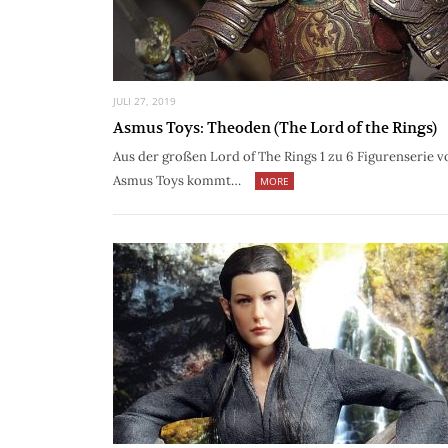
JULI 27, 2019
Asmus Toys: Theoden (The Lord of the Rings)
Aus der großen Lord of The Rings 1 zu 6 Figurenserie v
Asmus Toys kommt…
MORE