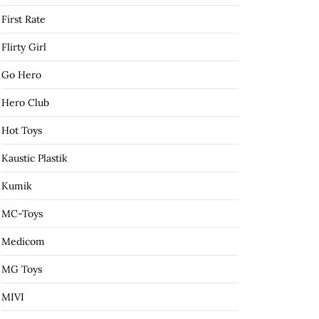
First Rate
Flirty Girl
Go Hero
Hero Club
Hot Toys
Kaustic Plastik
Kumik
MC-Toys
Medicom
MG Toys
MIVI