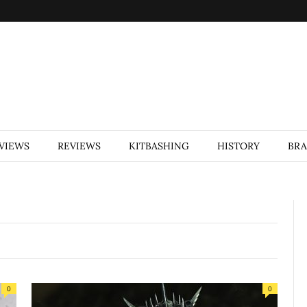
VIEWS
REVIEWS
KITBASHING
HISTORY
BR
0
0