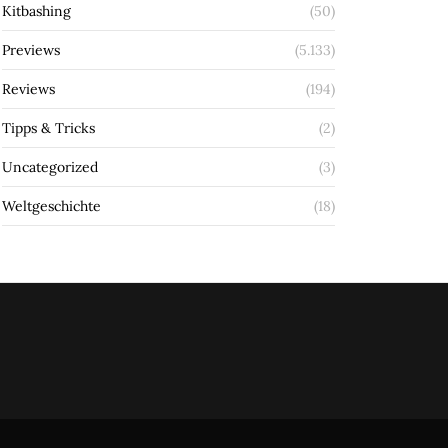
Kitbashing
(50)
Previews
(5.133)
Reviews
(194)
Tipps & Tricks
(2)
Uncategorized
(3)
Weltgeschichte
(18)