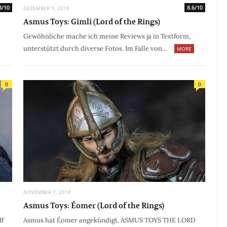
3/10
8.6/10
DEZEMBER 9, 2018
Asmus Toys: Gimli (Lord of the Rings)
Gewöhnliche mache ich meine Reviews ja in Textform,
unterstützt durch diverse Fotos. Im Falle von…
MORE
0
0
NOVEMBER 7, 2018
Asmus Toys: Éomer (Lord of the Rings)
If
Asmus hat Éomer angekündigt. ASMUS TOYS THE LORD