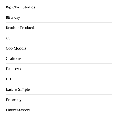
Big Chief Studios
Blitzway
Brother Production
CGL
Coo Models
Craftone
Damtoys
DID
Easy & Simple
Enterbay
FigureMasters