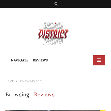
S
e
a
r
c
h
NAVIGATE:
REVIEWS
HOME
REVIEWS
(PAGE 3)
Browsing:
Reviews