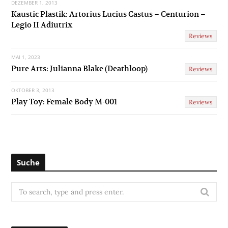
DEZEMBER 1, 2013
Kaustic Plastik: Artorius Lucius Castus – Centurion –
Legio II Adiutrix
Reviews
MAI 1, 2023
Pure Arts: Julianna Blake (Deathloop)
Reviews
OKTOBER 3, 2013
Play Toy: Female Body M-001
Reviews
Suche
S
e
a
r