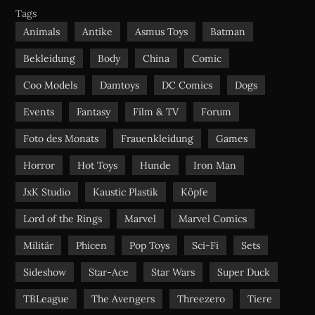
b
u
a
Tags
o
b
g
Animals
Antike
Asmus Toys
Batman
o
e
r
Bekleidung
Body
China
Comic
k
a
m
Coo Models
Damtoys
DC Comics
Dogs
Events
Fantasy
Film & TV
Forum
Foto des Monats
Frauenkleidung
Games
Horror
Hot Toys
Hunde
Iron Man
JxK Studio
Kaustic Plastik
Köpfe
Lord of the Rings
Marvel
Marvel Comics
Militär
Phicen
Pop Toys
Sci-Fi
Sets
Sideshow
Star-Ace
Star Wars
Super Duck
TBLeague
The Avengers
Threezero
Tiere