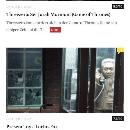
8.5/10
OKTOBER 8, 2022
Threezero: Ser Jorah Mormont (Game of Thrones)
Threezero konzentriert sich in der Game of Thrones Reihe seit
einiger Zeit auf die 7.…
MORE
0
7.6/10
OKTOBER 5, 2022
Present Toys: Lucius Fox