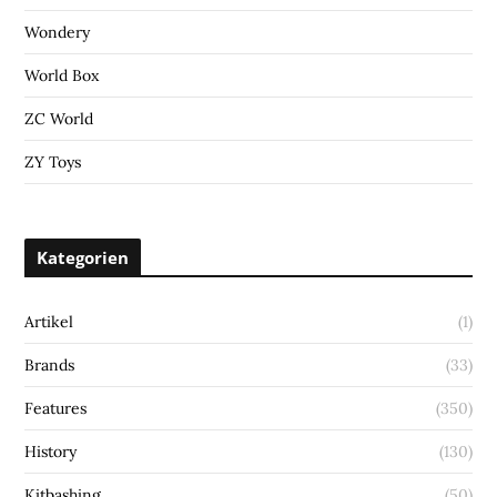
Wondery
World Box
ZC World
ZY Toys
Kategorien
Artikel
(1)
Brands
(33)
Features
(350)
History
(130)
Kitbashing
(50)