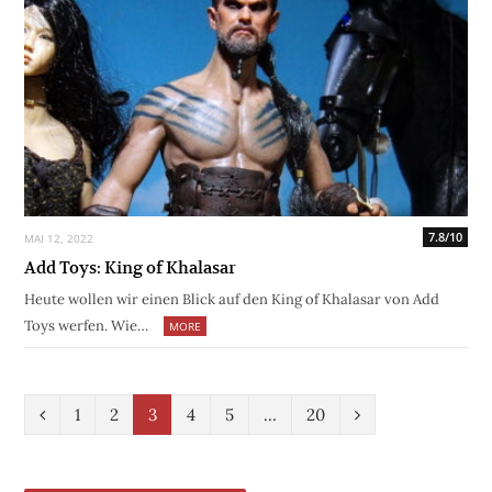
7.8/10
MAI 12, 2022
Add Toys: King of Khalasar
Heute wollen wir einen Blick auf den King of Khalasar von Add
Toys werfen. Wie…
MORE
P
N
1
2
3
4
5
…
20
r
e
e
x