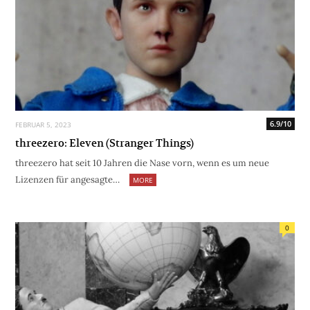
6.9/10
FEBRUAR 5, 2023
threezero: Eleven (Stranger Things)
threezero hat seit 10 Jahren die Nase vorn, wenn es um neue
Lizenzen für angesagte…
MORE
0