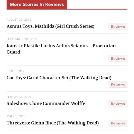
More Stories In Reviews
v
t
AUGUST 29, 2019
i
Asmus Toys: Mathilda (Girl Crush Series)
Reviews
o
SEPTEMBER 28, 2015
u
Kaustic Plastik: Lucius Aelius Seianus – Praetorian
Guard
s
Reviews
JUNI 9, 2017
Cat Toys: Carol Character Set (The Walking Dead)
Reviews
FEBRUAR 3, 2014
Sideshow: Clone Commander Wolffe
Reviews
MAI 25, 2019
Threezero: Glenn Rhee (The Walking Dead)
Reviews